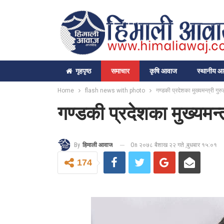
गृहपृष्‍ठ
समाचार
कृषि आवाज
स्थानीय 
Home
flash news with photo
गण्डकी प्रदेशका मुख्यमन्त्री गुर
गण्डकी प्रदेशका मुख्यमन्
On २०७८ बैशाख २२ गते ,बुधबार १५:०१
By
हिमाली आवाज
174