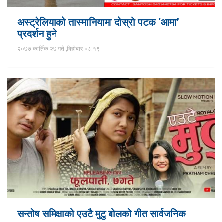
अस्ट्रेलियाको तास्मानियामा दोस्रो पटक ‘आमा’
प्रदर्शन हुने
२०७७ कार्तिक २७ गते ,बिहीबार ०८:१९
सन्तोष समिक्षाको एउटै मुटु बोलको गीत सार्वजनिक