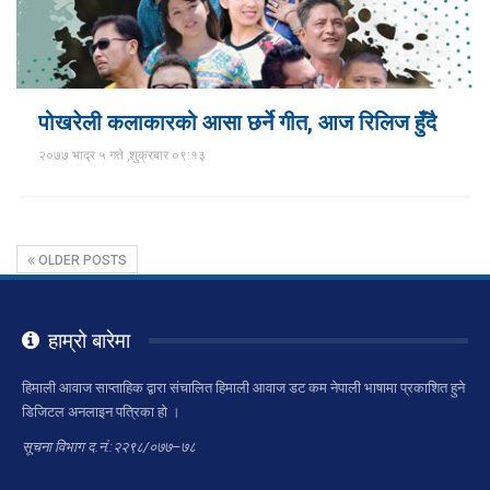
पोखरेली कलाकारको आसा छर्ने गीत, आज रिलिज हुँदै
२०७७ भाद्र ५ गते ,शुक्रबार ०९:१३
OLDER POSTS
हाम्रो बारेमा
हिमाली आवाज साप्ताहिक द्वारा संचालित हिमाली आवाज डट कम नेपाली भाषामा प्रकाशित हुने
डिजिटल अनलाइन पत्रिका हो ।
सूचना विभाग द.नं.:२२९८/०७७–७८