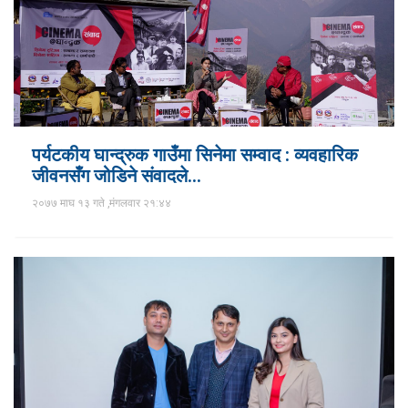
पर्यटकीय घान्द्रुक गाउँमा सिनेमा सम्वाद : व्यवहारिक
जीवनसँग जोडिने संवादले…
२०७७ माघ १३ गते ,मंगलवार २१:४४