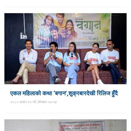
एकल महिलाको कथा ‘बगान’,शुक्रबारदेखी रिलिज हुँदै
२०८० असार २५ गते ,सोमबार ०७:५७