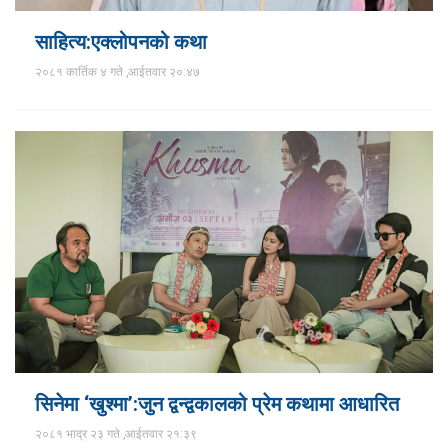
साहित्य:एक्लोपनको कथा
२०८१ कार्तिक ४ गते ,आईतवार २०:४७
सिनेमा ‘खुश्मा’:जुन द्वन्द्वकालको प्रेम कथामा आधारित
२०८१ भाद्र २३ गते ,आईतवार २१:३९