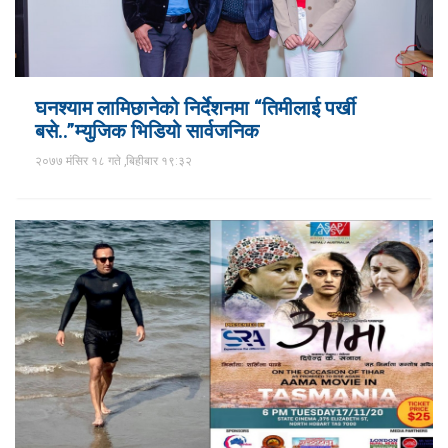
घनश्याम लामिछानेको निर्देशनमा “तिमीलाई पर्खी
बसे..”म्युजिक भिडियो सार्वजनिक
२०७७ मंसिर १८ गते ,बिहीबार १९:३२