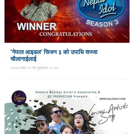
‘नेपाल आइडल’ सिजन ३ को उपाधि सज्जा
चौलागाईलाई
२०७७ भाद्र १२ गते ,शुक्रबार २२:१४