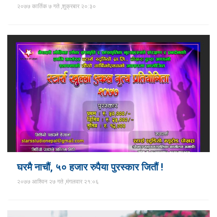
२०७७ कार्तिक ७ गते ,शुक्रबार २०:३०
घरमै नाचौं, ५० हजार रुपैया पुरस्कार जितौं !
२०७७ आश्विन २७ गते ,मंगलवार २१:०६