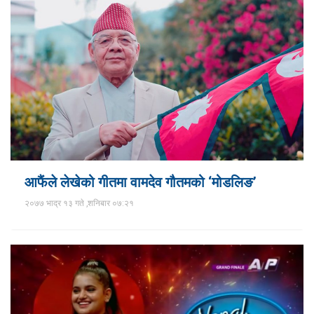
आफैंले लेखेको गीतमा वामदेव गौतमको ‘मोडलिङ’
२०७७ भाद्र १३ गते ,शनिबार ०७:२१