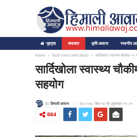
गृहपृष्‍ठ
समाचार
कृषि आवाज
स्थानीय 
Home
flash news with photo
सार्दिखोला स्वास्थ्य चौकीमा 
सार्दिखोला स्वास्थ्य च
सहयोग
On २०७८ जेष्ठ १४ गते ,शुक्रबार १९:२५
By
हिमाली आवाज
664