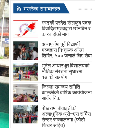
भर्खरैका समाचारहरु
गण्डकी प्रदेश खेलकुद पदक
विवादित:मञ्चद्वारा छानबिन र
कारबाहीको माग
अन्नपूर्णमा पूर्व विद्यार्थी
मञ्चद्वारा निःशुल्क आँखा
शिविर, ५०० जनाले लिए सेवा
भुर्तेल आधारभूत विद्यालयको
भौतिक संरचना सुधारमा
वडाको सहयोग
जिल्ला समन्वय समिति
कास्कीको वार्षिक कार्ययोजना
सार्वजनिक
पोखरामा बीवाइडीको
अत्याधुनिक थ्री–एस सर्भिस
सेन्टर सञ्चालनमा (फोटो
फिचर सहित)