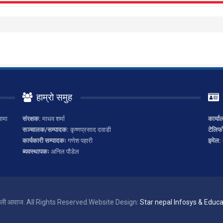
हाम्रो समुह
ामा
संरक्षक:
माधव शर्मा
कार्या
सञ्चालक/सम्पादक:
कृष्णप्रसाद दवाडी
टेलिफ
कार्यकारी सम्पादकः
गणेश पहारी
इमेल:
ब्यवस्थापकः
अनिल पौडेल
ाली आवाज. All Rights Reserved.
Website Design:
Star nepal Infosys & Educat