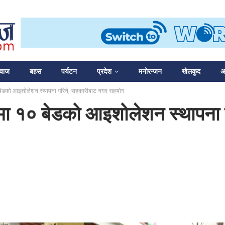
आवाज
बहस
पर्यटन
प्रदेश
मनोरन्जन
खेलकुद
अन
१० बेडको आइशोलेशन स्थापना गरिने, सहकारीबाट नगद सहयोग
ौकीमा १० बेडको आइशोलेशन स्थापन