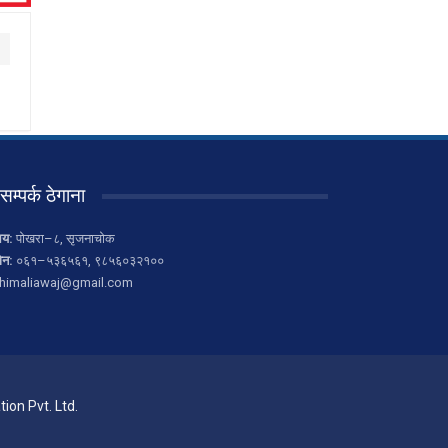
सम्पर्क ठेगाना
लय:
पोखरा–८, सृजनाचोक
ोन:
०६१–५३६५६१, ९८५६०३२१००
himaliawaj@gmail.com
ion Pvt. Ltd.