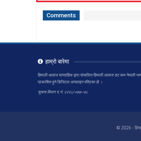
Comments
हाम्रो बारेमा
हिमाली आवाज साप्ताहिक द्वारा संचालित हिमाली आवाज डट कम नेपाली भाष
प्रकाशित हुने डिजिटल अनलाइन पत्रिका हो ।
सूचना विभाग द.नं.:२२९८/०७७–७८
© 2026 - हिम