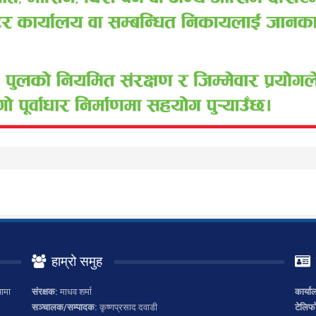
हाम्रो समुह
ामा
संरक्षक:
माधव शर्मा
कार्या
सञ्चालक/सम्पादक:
कृष्णप्रसाद दवाडी
टेलिफ