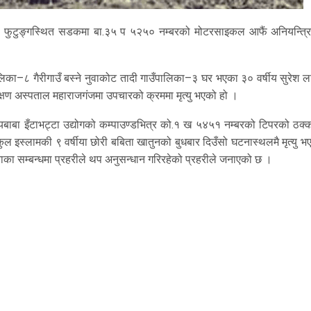
७ फुटुङ्गस्थित सडकमा बा.३५ प ५२५० नम्बरको मोटरसाइकल आफैं अनियन्त्र
िका–८ गैरीगाउँ बस्ने नुवाकोट तादी गाउँपालिका–३ घर भएका ३० वर्षीय सुरेश ल
शिक्षण अस्पताल महाराजगंजमा उपचारको क्रममा मृत्यु भएको हो ।
बाबा इँटाभट्टा उद्योगको कम्पाउण्डभित्र को.१ ख ५४५१ नम्बरको टिपरको ठक्
कुल इस्लामकी ९ वर्षीया छोरी बबिता खातुनको बुधबार दिउँसो घटनास्थलमै मृत्यु 
ाका सम्बन्धमा प्रहरीले थप अनुसन्धान गरिरहेको प्रहरीले जनाएको छ ।