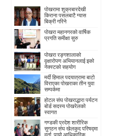
पोखरामा शुक्रबारदेखी
किराना पसलबाटै ग्यास
बिक्री गरिने
पोखरा महानगरको वार्षिक
प्रगति समीक्षा सुरु
पोखरा रङ्गशालाको
वृक्षारोपण अभियानलाई इको
नेक्स्टको सहयोग
मर्दी हिमाल पदयात्रामा बाटाे
विराएका पाेखराका तीन युवा
सम्पर्कमा
होटल संघ पोखराद्धारा पर्यटन
बोर्ड सदस्य पोखरेलको
स्वागत
गण्डकी प्रदेश शारीरिक
सुगठन संघ खेलकुद परिषद्मा
दर्ता, पायाे आधिकारिक