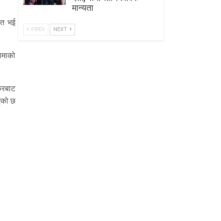
मान्यता
ित भई
PREV
NEXT
ामाको
करबाट
भएको छ