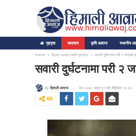
गृहपृष्‍ठ
समाचार
कृषि आवाज
स्थानीय 
Home
flash news with photo
सवारी दुर्घटनामा परी २ जनाको मृत
सवारी दुर्घटनामा परी २ जन
On २०७८ भाद्र ३१ गते ,बिहीबार १९:३५
By
हिमाली आवाज
65