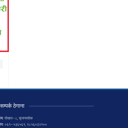
सम्पर्क ठेगाना
लय:
पोखरा–८, सृजनाचोक
ोन:
०६१–५३६५६१, ९८५६०३२१००