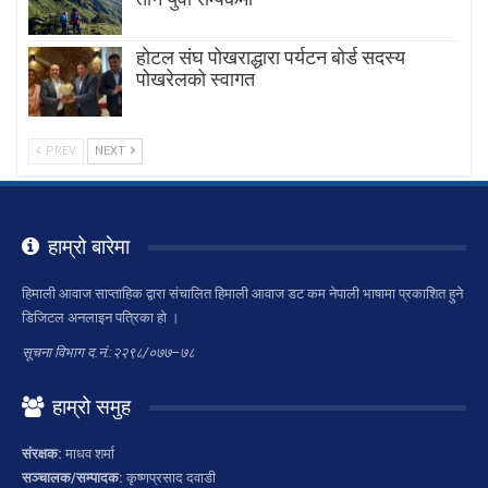
होटल संघ पोखराद्धारा पर्यटन बोर्ड सदस्य
पोखरेलको स्वागत
PREV
NEXT
हाम्रो बारेमा
हिमाली आवाज साप्ताहिक द्वारा संचालित हिमाली आवाज डट कम नेपाली भाषामा प्रकाशित हुने
डिजिटल अनलाइन पत्रिका हो ।
सूचना विभाग द.नं.:२२९८/०७७–७८
हाम्रो समुह
संरक्षक:
माधव शर्मा
सञ्चालक/सम्पादक:
कृष्णप्रसाद दवाडी