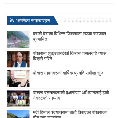
भर्खरैका समाचारहरु
वर्षाले देशका विभिन्न जिल्लाका सडक सञ्जाल
प्रभावित
पोखरामा शुक्रबारदेखी किराना पसलबाटै ग्यास
बिक्री गरिने
पोखरा महानगरको वार्षिक प्रगति समीक्षा सुरु
पोखरा रङ्गशालाको वृक्षारोपण अभियानलाई इको
नेक्स्टको सहयोग
मर्दी हिमाल पदयात्रामा बाटाे विराएका पाेखराका
तीन युवा सम्पर्कमा