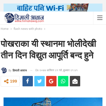
Home
flash news with photo
पोखराका यी स्थानमा भोलीदेखी
तीन दिन विद्युत आपूर्ति बन्द हुने
On २०७७ आश्विन २१ गते ,बुधबार २१:४१
By
हिमाली आवाज
199