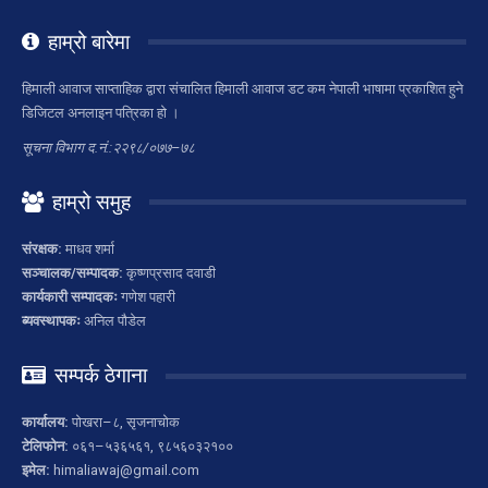
हाम्रो बारेमा
हिमाली आवाज साप्ताहिक द्वारा संचालित हिमाली आवाज डट कम नेपाली भाषामा प्रकाशित हुने
डिजिटल अनलाइन पत्रिका हो ।
सूचना विभाग द.नं.:२२९८/०७७–७८
हाम्रो समुह
संरक्षक:
माधव शर्मा
सञ्चालक/सम्पादक:
कृष्णप्रसाद दवाडी
कार्यकारी सम्पादकः
गणेश पहारी
ब्यवस्थापकः
अनिल पौडेल
सम्पर्क ठेगाना
कार्यालय:
पोखरा–८, सृजनाचोक
टेलिफोन:
०६१–५३६५६१, ९८५६०३२१००
इमेल:
himaliawaj@gmail.com