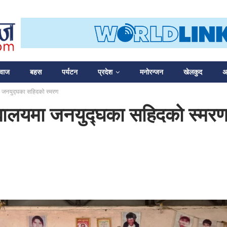
आवाज
बहस
पर्यटन
प्रदेश
मनोरन्जन
खेलकुद
अन
मा जनयुद्घका सहिदको स्मरण
द्यालयमा जनयुद्घका सहिदको स्मर