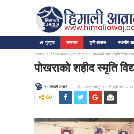
गृहपृष्‍ठ
समाचार
कृषि आवाज
स्थानीय 
Home
flash news with photo
पोखराको शहीद स्मृति विद्यालय
पोखराको शहीद स्मृति वि
On २०७७ फाल्गुन १४ गते ,शुक्रबार २२:०६
By
हिमाली आवाज
60