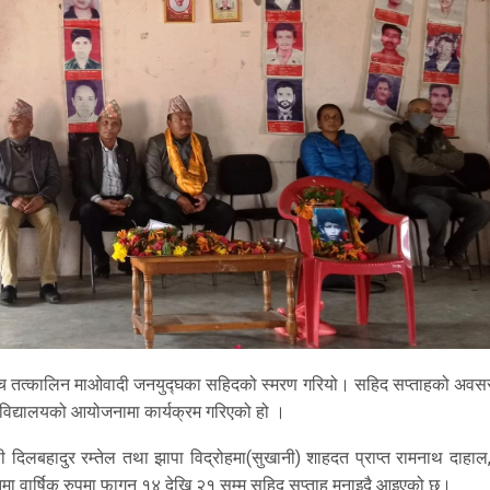
ीच तत्कालिन माओवादी जनयुद्घका सहिदको स्मरण गरियो। सहिद सप्ताहको अवसर
विद्यालयको आयोजनामा कार्यक्रम गरिएको हो ।
िलबहादुर रम्तेल तथा झापा विद्रोहमा(सुखानी) शाहदत प्राप्त रामनाथ दाहाल, 
्मृतिमा वार्षिक रुपमा फागुन १४ देखि २१ सम्म सहिद सप्ताह मनाइदै आइएको छ।