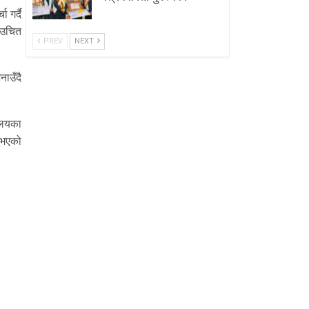
 गर्दै
ई उचित
PREV
NEXT
नाउँदै
यालयका
नुभएको