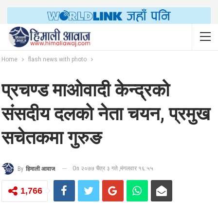
Home
flash news with photo
प्रचण्ड माओवादी केन्द्रको
संसदीय दलको नेता चयन, प्रमुख
सचेतकमा गुरुङ
On २०७७ चैत्र ३ गते ,मंगलवार १६:५५
By
हिमाली आवाज
1,766