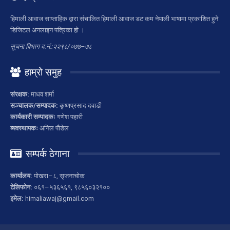
हिमाली आवाज साप्ताहिक द्वारा संचालित हिमाली आवाज डट कम नेपाली भाषामा प्रकाशित हुने
डिजिटल अनलाइन पत्रिका हो ।
सूचना विभाग द.नं.:२२९८/०७७–७८
हाम्रो समुह
संरक्षक:
माधव शर्मा
सञ्चालक/सम्पादक:
कृष्णप्रसाद दवाडी
कार्यकारी सम्पादकः
गणेश पहारी
ब्यवस्थापकः
अनिल पौडेल
सम्पर्क ठेगाना
कार्यालय:
पोखरा–८, सृजनाचोक
टेलिफोन:
०६१–५३६५६१, ९८५६०३२१००
इमेल:
himaliawaj@gmail.com