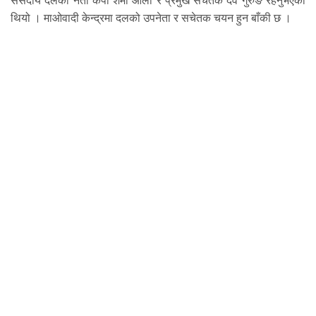
संसदीय दलको नेता केपी शर्मा ओली र प्रमुख सचेतक देव गुरुङ रहनुभएको
थियो । माओवादी केन्द्रमा दलको उपनेता र सचेतक चयन हुन बाँकी छ ।