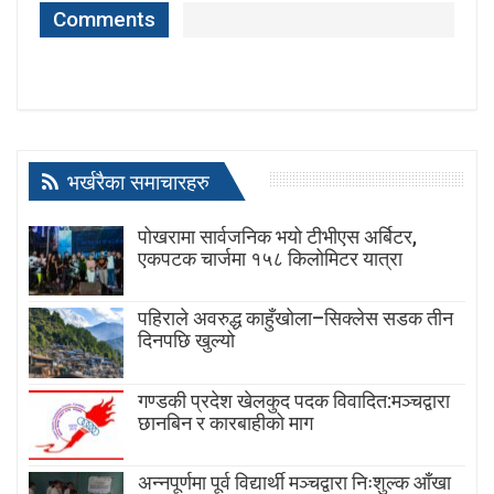
Comments
भर्खरैका समाचारहरु
पोखरामा सार्वजनिक भयो टीभीएस अर्बिटर,
एकपटक चार्जमा १५८ किलोमिटर यात्रा
पहिराले अवरुद्ध काहुँखोला–सिक्लेस सडक तीन
दिनपछि खुल्यो
गण्डकी प्रदेश खेलकुद पदक विवादित:मञ्चद्वारा
छानबिन र कारबाहीको माग
अन्नपूर्णमा पूर्व विद्यार्थी मञ्चद्वारा निःशुल्क आँखा