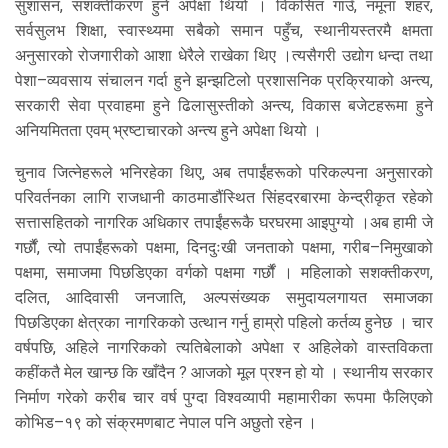
सुशासन, सशक्तीकरण हुने अपेक्षा थियो । विकसित गाउँ, नमूना शहर,
सर्वसुलभ शिक्षा, स्वास्थ्यमा सबैको समान पहुँच, स्थानीयस्तरमै क्षमता
अनुसारको रोजगारीको आशा धेरैले राखेका थिए ।त्यसैगरी उद्योग धन्दा तथा
पेशा–व्यवसाय संचालन गर्दा हुने झन्झटिलो प्रशासनिक प्रक्रियाको अन्त्य,
सरकारी सेवा प्रवाहमा हुने ढिलासुस्तीको अन्त्य, विकास बजेटहरूमा हुने
अनियमितता एवम् भ्रष्टाचारको अन्त्य हुने अपेक्षा थियो ।
चुनाव जित्नेहरूले भनिरहेका थिए, अब तपाईंहरूको परिकल्पना अनुसारको
परिवर्तनका लागि राजधानी काठमाडौंस्थित सिंहदरबारमा केन्द्रीकृत रहेको
सत्तासहितको नागरिक अधिकार तपाईंहरूकै घरघरमा आइपुग्यो ।अब हामी जे
गर्छौं, त्यो तपाईंहरूको पक्षमा, दिनदुःखी जनताको पक्षमा, गरीब–निमुखाको
पक्षमा, समाजमा पिछडिएका वर्गको पक्षमा गर्छौं । महिलाको सशक्तीकरण,
दलित, आदिवासी जनजाति, अल्पसंख्यक समुदायलगायत समाजका
पिछडिएका क्षेत्रका नागरिकको उत्थान गर्नु हाम्रो पहिलो कर्तव्य हुनेछ । चार
वर्षपछि, अहिले नागरिकको त्यतिबेलाको अपेक्षा र अहिलेको वास्तविकता
कहींकतै मेल खान्छ कि खाँदैन ? आजको मूल प्रश्न हो यो । स्थानीय सरकार
निर्माण गरेको करीब चार वर्ष पुग्दा विश्वव्यापी महामारीका रूपमा फैलिएको
कोभिड–१९ को संक्रमणबाट नेपाल पनि अछुतो रहेन ।