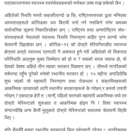
पत्रकारलगायत स्वास्थ्य स्वयंसेवकहरूको मनोबल उच्च राख्न सकेको छैन ।
अहिलेको स्थिति यस्तो कहालीलाग्दो छ कि, राष्ट्रियस्तरका ठूला भनिएका
अस्पतालहरूले कोभिडका थप बिरामी भर्ना गर्न नसकिने भनेर धमाधम
सार्वजनिक सूचना निकालिरहेका छन् । राष्ट्रिय तथा अन्तर्राष्ट्रिय संघ–
संस्थाहरूले नेपालको स्वास्थ्य स्थिति नियन्त्रण बाहिर पुग्न लाग्यो भनेर
चेतावनी दिइरहेका छन् । कोभिड–१९ को दोस्रो भेरियन्लिरहँदा स्वास्थ्य
क्षेत्रमा हाम्रो स्वास्थ्य प्रणाली नै असफल हुने गरी अहिलेको यो विकराल
परिस्थिति आउनुमा मुख्य जिम्मेवार को हो त ? यसको सरल जवाफ हो, यो
देशको देशमा अहिले तीन तहका सरकार विद्यमान छन् । तीमध्ये नागरिकको
सबैभन्दा पहुँच पुगेको भनेको स्थानीय सरकार हो । १५ महीना अगाडिदेखि
शुरू भएको यो महामारी नियन्त्रण तथा रोकथाम र संक्रमितहरूको
आकस्मिक उपचारको लागि स्थानीय सरकारहरूले के गरेछन् र कस्तो तयारी
गरेछन् ? एकपटक हेरौं त ।मानौं, पहिलो चरणको महामारी आकस्मिक भयो तर
दोस्रो भेरियन्टको शुरुआत त आकस्मिक होइन नि ! विश्व स्वास्थ्य
संगठनदेखि अन्य कैयौं मुलुकले दोस्रो भेरियन्टको सवालमा चेतावनी दिएकै
थिए ।
यति हुँदाहुँदै हाम्रा स्थानीय सरकारले किन पूर्वतयारी गरेनन् ÷ नागरिकहरू