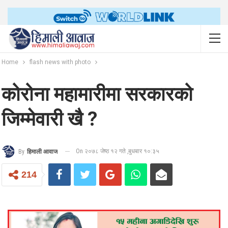
Home
flash news with photo
कोरोना महामारीमा सरकारको
जिम्मेवारी खै ?
On २०७८ जेष्ठ १२ गते ,बुधबार १०:३५
By
हिमाली आवाज
214