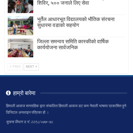
शिविर, ५०० जनाले लिए सेवा
भुर्तेल आधारभूत विद्यालयको भौतिक संरचना
सुधारमा वडाको सहयोग
जिल्ला समन्वय समिति कास्कीको वार्षिक
कार्ययोजना सार्वजनिक
PREV
NEXT
हाम्रो बारेमा
हिमाली आवाज साप्ताहिक द्वारा संचालित हिमाली आवाज डट कम नेपाली भाषामा प्रकाशित हुने
डिजिटल अनलाइन पत्रिका हो ।
सूचना विभाग द.नं.:२२९८/०७७–७८