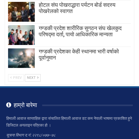
होटल संघ पोखराद्धारा पर्यटन बोर्ड सदस्य
पोखरेलको स्वागत
गण्डकी प्रदेश शारीरिक सुगठन संघ खेलकुद
परिषद्मा दर्ता, पायाे आधिकारिक मान्यता
गण्डकी प्रदेशका केही स्थानमा भारी वर्षाको
पूर्वानुमान
PREV
NEXT
हाम्रो बारेमा
हिमाली आवाज साप्ताहिक द्वारा संचालित हिमाली आवाज डट कम नेपाली भाषामा प्रकाशित हुने
डिजिटल अनलाइन पत्रिका हो ।
सूचना विभाग द.नं.:२२९८/०७७–७८