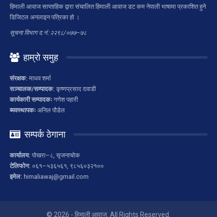
हिमाली आवाज साप्ताहिक द्वारा संचालित हिमाली आवाज डट कम नेपाली भाषामा प्रकाशित हुने
डिजिटल अनलाइन पत्रिका हो ।
सूचना विभाग द.नं.:२२९८/०७७–७८
हाम्रो समुह
संरक्षक:
माधव शर्मा
सञ्चालक/सम्पादक:
कृष्णप्रसाद दवाडी
कार्यकारी सम्पादकः
गणेश पहारी
ब्यवस्थापकः
अनिल पौडेल
सम्पर्क ठेगाना
कार्यालय:
पोखरा–८, सृजनाचोक
टेलिफोन:
०६१–५३६५६१, ९८५६०३२१००
इमेल:
himaliawaj@gmail.com
© 2026 - हिमाली आवाज. All Rights Reserved.