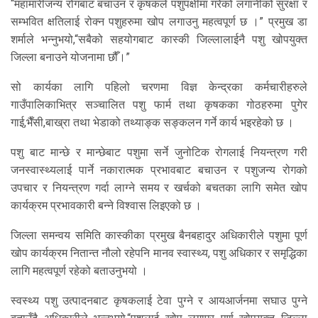
“महामारीजन्य रोगबाट बचाउन र कृषकले पशुपक्षीमा गरेको लगानीको सुरक्षा र
सम्भवित क्षतिलाई रोक्न पशुहरुमा खोप लगाउनु महत्वपूर्ण छ ।” प्रमुख डा
शर्माले भन्नुभयो,“सबैको सहयोगबाट कास्की जिल्लालाईनै पशु खोपयुक्त
जिल्ला बनाउने योजनामा छौँ।”
सो कार्यका लागि पहिलो चरणमा विज्ञ केन्द्रका कर्मचारीहरुले
गाउँपालिकाभित्र सञ्चालित पशु फार्म तथा कृषकका गोठहरुमा पुगेर
गाई,भैँसी,बाख्रा तथा भेडाको तथ्याङ्क सङ्कलन गर्ने कार्य भइरहेको छ ।
पशु बाट मान्छे र मान्छेबाट पशुमा सर्ने जुनोटिक रोगलाई नियन्त्रण गरी
जनस्वास्थ्यलाई पार्ने नकारात्मक प्रभावबाट बचाउन र पशुजन्य रोगको
उपचार र नियन्त्रण गर्दा लाग्ने समय र खर्चको बचतका लागि समेत खोप
कार्यक्रम प्रभावकारी बन्ने विश्वास लिइएको छ ।
जिल्ला समन्वय समिति कास्कीका प्रमुख बैनबहादुर अधिकारीले पशुमा पूर्ण
खोप कार्यक्रम नितान्त नौलो रहेपनि मानव स्वास्थ्य, पशु अधिकार र समृद्धिका
लागि महत्वपूर्ण रहेको बताउनुभयो ।
स्वस्थ्य पशु उत्पादनबाट कृषकलाई टेवा पुग्ने र आयआर्जनमा सघाउ पुग्ने