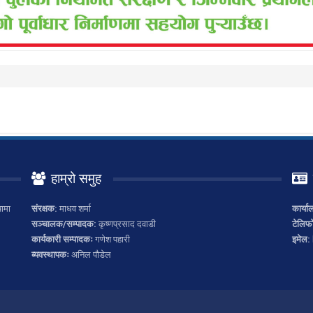
हाम्रो समुह
ामा
संरक्षक:
माधव शर्मा
कार्या
सञ्चालक/सम्पादक:
कृष्णप्रसाद दवाडी
टेलिफ
कार्यकारी सम्पादकः
गणेश पहारी
इमेल:
ब्यवस्थापकः
अनिल पौडेल