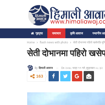
गृहपृष्‍ठ
समाचार
कृषि आवाज
स्थानीय 
Home
flash news with photo
सेती दोभानमा पहिरो खसेपछि मु
सेती दोभानमा पहिरो खसे
On २०७८ भाद्र ११ गते ,शुक्रबार ०८:३२
By
हिमाली आवाज
163