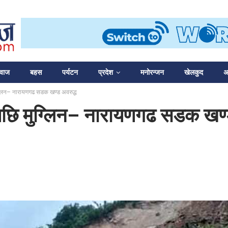
आवाज
बहस
पर्यटन
प्रदेश
मनोरन्जन
खेलकुद
अन
ग्लिन– नारायणगढ सडक खण्ड अवरुद्ध
पछि मुग्लिन– नारायणगढ सडक खण्