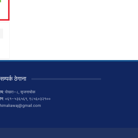
सम्पर्क ठेगाना
लय:
पोखरा–८, सृजनाचोक
ोन:
०६१–५३६५६१, ९८५६०३२१००
himaliawaj@gmail.com