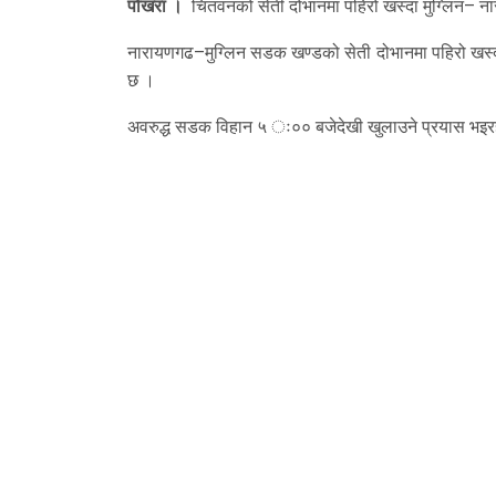
पोखरा ।
चितवनको सेती दोभानमा पहिरो खस्दा मुग्लिन– न
नारायणगढ–मुग्लिन सडक खण्डको सेती दोभानमा पहिरो खस्दा
छ ।
अवरुद्ध सडक विहान ५ ः०० बजेदेखी खुलाउने प्रयास भइर