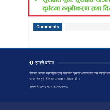
Comments
हाम्रो बारेमा
हिमाली आवाज साप्ताहिक द्वारा संचालित हिमाली आवाज डट कम नेपाली भाष
प्रकाशित हुने डिजिटल अनलाइन पत्रिका हो ।
सूचना विभाग द.नं.:२२९८/०७७–७८