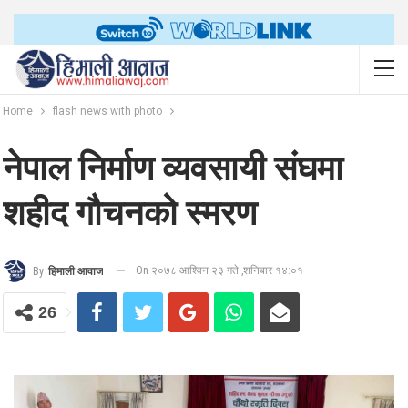
Home
flash news with photo
नेपाल निर्माण व्यवसायी संघमा
शहीद गौचनको स्मरण
On २०७८ आश्विन २३ गते ,शनिबार १४:०१
By
हिमाली आवाज
26