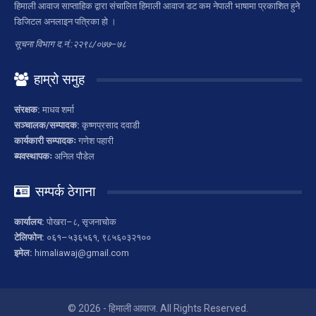
हिमाली आवाज साप्ताहिक द्वारा संचालित हिमाली आवाज डट कम नेपाली भाषामा प्रकाशित हुने
डिजिटल अनलाइन पत्रिका हो ।
सूचना विभाग द.नं.:२२९८/०७७–७८
हाम्रो समुह
संरक्षक:
माधव शर्मा
सञ्चालक/सम्पादक:
कृष्णप्रसाद दवाडी
कार्यकारी सम्पादकः
गणेश पहारी
ब्यवस्थापकः
अनिल पौडेल
सम्पर्क ठेगाना
कार्यालय:
पोखरा–८, सृजनाचोक
टेलिफोन:
०६१–५३६५६१, ९८५६०३२१००
इमेल:
himaliawaj@gmail.com
© 2026 - हिमाली आवाज. All Rights Reserved.