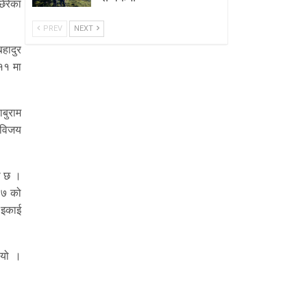
छेरेका
PREV
NEXT
बहादुर
 ११ मा
ाबुराम
० विजय
को छ ।
ं ७ को
ा इकाई
ियो ।