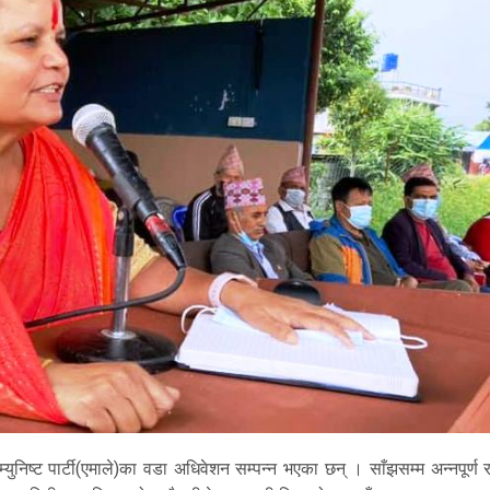
िष्ट पार्टी(एमाले)का वडा अधिवेशन सम्पन्न भएका छन् । साँझसम्म अन्नपूर्ण र