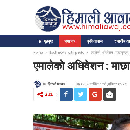
गृहपृष्‍ठ
समाचार
कृषि आवाज
स्थानीय 
Home
flash news with photo
एमालेको अधिवेशन : माछापुच्छ्रे, 
एमालेको अधिवेशन : माछापुच
On २०७८ कार्तिक ६ गते ,शनिबार २१:४९
By
हिमाली आवाज
311