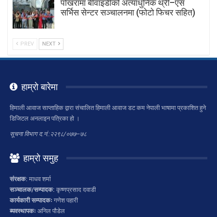
पोखरामा बीवाइडीको अत्याधुनिक थ्री–एस
सर्भिस सेन्टर सञ्चालनमा (फोटो फिचर सहित)
PREV
NEXT
हाम्रो बारेमा
हिमाली आवाज साप्ताहिक द्वारा संचालित हिमाली आवाज डट कम नेपाली भाषामा प्रकाशित हुने
डिजिटल अनलाइन पत्रिका हो ।
सूचना विभाग द.नं.:२२९८/०७७–७८
हाम्रो समुह
संरक्षक:
माधव शर्मा
सञ्चालक/सम्पादक:
कृष्णप्रसाद दवाडी
कार्यकारी सम्पादकः
गणेश पहारी
ब्यवस्थापकः
अनिल पौडेल