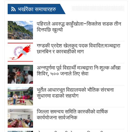
भर्खरैका समाचारहरु
पहिराले अवरुद्ध काहुँखोला–सिक्लेस सडक तीन
दिनपछि खुल्यो
गण्डकी प्रदेश खेलकुद पदक विवादित:मञ्चद्वारा
छानबिन र कारबाहीको माग
अन्नपूर्णमा पूर्व विद्यार्थी मञ्चद्वारा निःशुल्क आँखा
शिविर, ५०० जनाले लिए सेवा
भुर्तेल आधारभूत विद्यालयको भौतिक संरचना
सुधारमा वडाको सहयोग
जिल्ला समन्वय समिति कास्कीको वार्षिक
कार्ययोजना सार्वजनिक