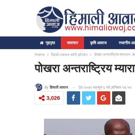
गृहपृष्‍ठ
समाचार
कृषि आवाज
स्थानीय 
Home
flash news with photo
पोखरा अन्तराष्ट्रिय म्याराथन :क
पोखरा अन्तराष्ट्रिय म्या
On २०७९ फाल्गुन ६ गते ,शनिबार १४:५४
By
हिमाली आवाज
3,026