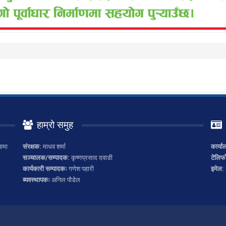
हाम्रो समुह
ामा
संरक्षक:
माधव शर्मा
कार्या
सञ्चालक/सम्पादक:
कृष्णप्रसाद दवाडी
टेलिफ
कार्यकारी सम्पादकः
गणेश पहारी
इमेल:
ब्यवस्थापकः
अनिल पौडेल