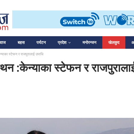
आवाज
बहस
पर्यटन
प्रदेश
मनोरन्जन
खेलकुद
अन
ेन्याका स्टेफन र राजपुरालाई उपाधि
राथन :केन्याका स्टेफन र राजपुराल