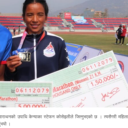
य म्याराथनको उपाधि केन्याका स्टेफन कोसेइलीले जित्नुभएको छ । त्यसैगरी महि
नुभयो ।