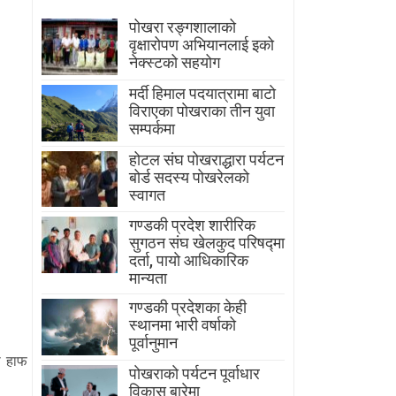
पोखरा रङ्गशालाको
वृक्षारोपण अभियानलाई इको
नेक्स्टको सहयोग
मर्दी हिमाल पदयात्रामा बाटाे
विराएका पाेखराका तीन युवा
सम्पर्कमा
होटल संघ पोखराद्धारा पर्यटन
बोर्ड सदस्य पोखरेलको
स्वागत
गण्डकी प्रदेश शारीरिक
सुगठन संघ खेलकुद परिषद्मा
दर्ता, पायाे आधिकारिक
मान्यता
गण्डकी प्रदेशका केही
स्थानमा भारी वर्षाको
पूर्वानुमान
ला हाफ
पाेखराकाे पर्यटन पूर्वाधार
विकास बारेमा