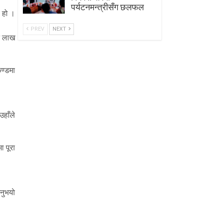
पर्यटनमन्त्रीसँग छलफल
ो हो ।
PREV
NEXT
ीन लाख
ेण्डमा
उहाँले
ा पूरा
उनुभयो