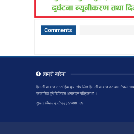
Comments
हाम्रो बारेमा
हिमाली आवाज साप्ताहिक द्वारा संचालित हिमाली आवाज डट कम नेपाली भाष
प्रकाशित हुने डिजिटल अनलाइन पत्रिका हो ।
सूचना विभाग द.नं.:२२९८/०७७–७८