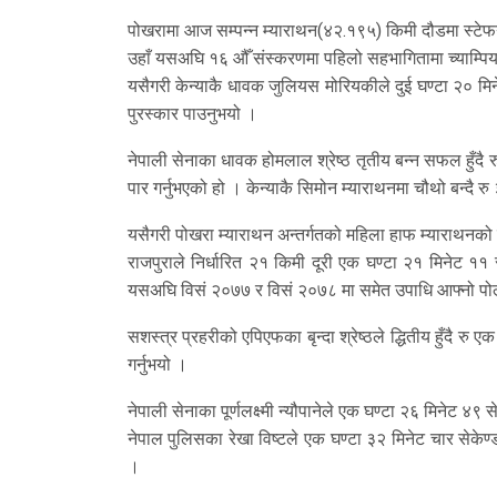
पोखरामा आज सम्पन्न म्याराथन(४२.१९५) किमी दौडमा स्टेफनले द
उहाँ यसअघि १६ औँ संस्करणमा पहिलो सहभागितामा च्याम्पियन
यसैगरी केन्याकै धावक जुलियस मोरियकीले दुई घण्टा २० मिने
पुरस्कार पाउनुभयो ।
नेपाली सेनाका धावक होमलाल श्रेष्ठ तृतीय बन्न सफल हुँदै रु 
पार गर्नुभएको हो । केन्याकै सिमोन म्याराथनमा चौथो बन्दै र
यसैगरी पोखरा म्याराथन अन्तर्गतको महिला हाफ म्याराथनको उ
राजपुराले निर्धारित २१ किमी दूरी एक घण्टा २१ मिनेट ११ स
यसअघि विसं २०७७ र विसं २०७८ मा समेत उपाधि आफ्नो पोल्ट
सशस्त्र प्रहरीको एपिएफका बृन्दा श्रेष्ठले द्धितीय हुँदै रु
गर्नुभयो ।
नेपाली सेनाका पूर्णलक्ष्मी न्यौपानेले एक घण्टा २६ मिनेट ४९ से
नेपाल पुलिसका रेखा विष्टले एक घण्टा ३२ मिनेट चार सेकेण्
।