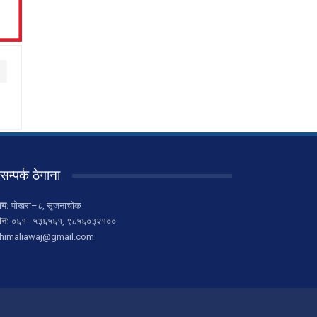
सम्पर्क ठेगाना
लय:
पोखरा–८, सृजनाचोक
ोन:
०६१–५३६५६१, ९८५६०३२१००
himaliawaj@gmail.com