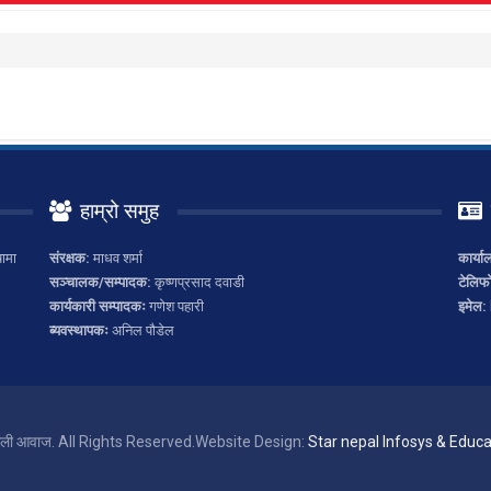
हाम्रो समुह
ामा
संरक्षक:
माधव शर्मा
कार्या
सञ्चालक/सम्पादक:
कृष्णप्रसाद दवाडी
टेलिफ
कार्यकारी सम्पादकः
गणेश पहारी
इमेल:
ब्यवस्थापकः
अनिल पौडेल
ाली आवाज. All Rights Reserved.
Website Design:
Star nepal Infosys & Educat