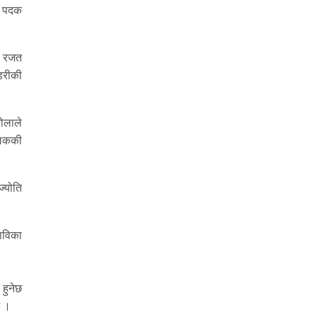
्य पदक
शः रजत
्डरीकी
ोलाले
लिककी
्योति
ाविका
 हुनेछ
छ ।