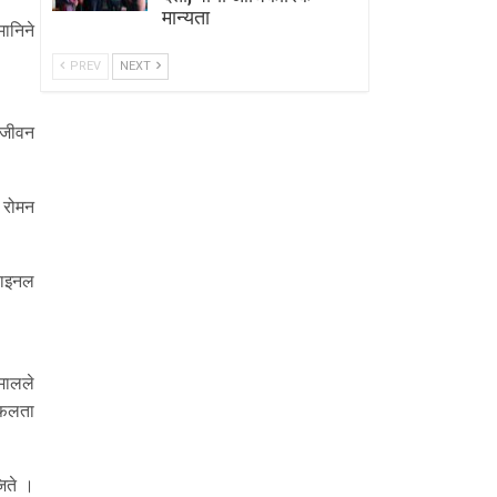
मान्यता
मानिने
PREV
NEXT
ा जीवन
ा रोमन
।
फाइनल
ुमालले
सफलता
जिते ।