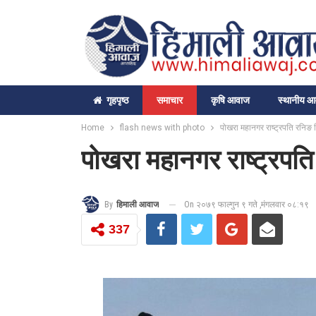
गृहपृष्‍ठ
समाचार
कृषि आवाज
स्थानीय 
Home
flash news with photo
पोखरा महानगर राष्ट्रपति रनिङ
पोखरा महानगर राष्ट्रपत
On २०७९ फाल्गुन ९ गते ,मंगलवार ०८:१९
By
हिमाली आवाज
337