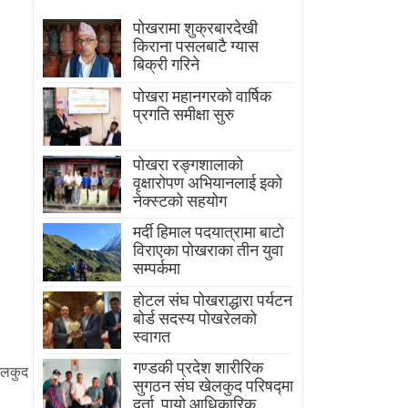
पोखरामा शुक्रबारदेखी
किराना पसलबाटै ग्यास
बिक्री गरिने
पोखरा महानगरको वार्षिक
प्रगति समीक्षा सुरु
पोखरा रङ्गशालाको
वृक्षारोपण अभियानलाई इको
नेक्स्टको सहयोग
मर्दी हिमाल पदयात्रामा बाटाे
विराएका पाेखराका तीन युवा
सम्पर्कमा
होटल संघ पोखराद्धारा पर्यटन
बोर्ड सदस्य पोखरेलको
स्वागत
गण्डकी प्रदेश शारीरिक
ेलकुद
सुगठन संघ खेलकुद परिषद्मा
दर्ता, पायाे आधिकारिक