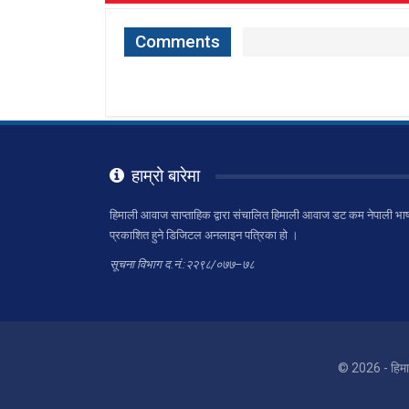
Comments
हाम्रो बारेमा
हिमाली आवाज साप्ताहिक द्वारा संचालित हिमाली आवाज डट कम नेपाली भाष
प्रकाशित हुने डिजिटल अनलाइन पत्रिका हो ।
सूचना विभाग द.नं.:२२९८/०७७–७८
© 2026 - हिम