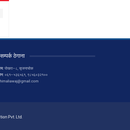
सम्पर्क ठेगाना
लय:
पोखरा–८, सृजनाचोक
ोन:
०६१–५३६५६१, ९८५६०३२१००
himaliawaj@gmail.com
ion Pvt. Ltd.