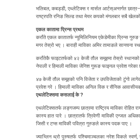
भलिबल, कबड्डी, एथ्लेटिक्स र मार्सल आर्टस्अन्तर्गत छात्र
राष्ट्रपति रनिङ सिल्ड तथा मेयर कपको मंगलबार सबै खेल
एकल कातामा प्रिन्स प्रथम
कराँते एकल कातातर्फ न्युमिलिनियम एकेडेमीका प्रिन्स गुरुङ
मगर तेस्रो भए । बाराही माविका अमिर तामाङले सान्त्वना स्
कराँतेकै फाइटतर्फको ४२ केजी तौल समूहमा तेस्रो स्थानको ट
नेपाली र हिमाली माविका जेनिश गुरूङ फाइनल प्रवेश गरेका छ
४७ केजी तौल समूहको पनि विजेता र उपविजेताको टुंगो लाग
प्रवेश गरे । हिमाली माविका अनिल विक र सैनिक आवासीयक
एथलेटिक्समा कसलाई के ?
एथलेटिक्सतर्फ लङ्गजम्प छात्रमा राष्ट्रिय माविका रोहित 
कास्य हात पारे । छात्रातर्फ त्रिवेणी माविकी एन्जल अध
जिसी र टप्स माविकी पवित्रा गुरुङले कास्य पदक पाए ।
ज्याभ्लिन थ्रो पुरुषतर्फ पश्चिमाञ्चलका नरेश विकले स्वर