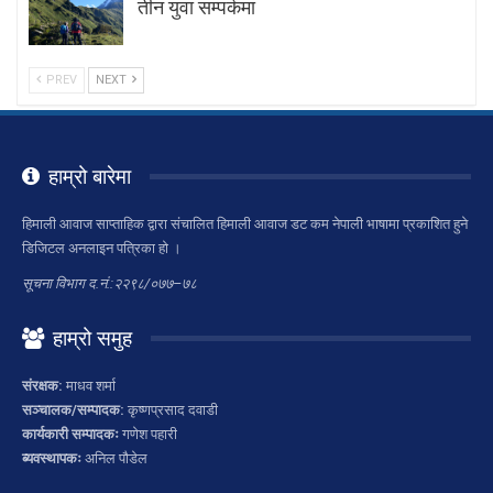
तीन युवा सम्पर्कमा
PREV
NEXT
हाम्रो बारेमा
हिमाली आवाज साप्ताहिक द्वारा संचालित हिमाली आवाज डट कम नेपाली भाषामा प्रकाशित हुने
डिजिटल अनलाइन पत्रिका हो ।
सूचना विभाग द.नं.:२२९८/०७७–७८
हाम्रो समुह
संरक्षक:
माधव शर्मा
सञ्चालक/सम्पादक:
कृष्णप्रसाद दवाडी
कार्यकारी सम्पादकः
गणेश पहारी
ब्यवस्थापकः
अनिल पौडेल