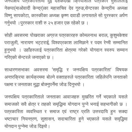
जनपक्षिय पत्रकारितामा दुई दशकदेखी क्रियाशील पत्रकार भुसाललाई
नेकपा(माओवादी केन्द्र)का महासचिव देव गुरुङ,सेन्टरका केन्द्रीय अध्यक्ष
विष्णु सापकोटा, कास्कीका अध्यक्ष कृष्ण दवाडी लगायतले सो पुरस्कार अर्पण
गर्नुभयो ।
पुरस्कार राशी रु २५ हजार एक रहेको छ ।
सोही अवसरमा पोखराका अग्रज पत्रकारहरु कोमलनाथ बराल, कुशुमकेशव
पराजुली, नारायण भट्टराई, विश्वप्रकाश लामिछाने र पदम रेग्मी सम्मानित
हुनुभयो । उहाँहरुलाई पत्रकारिता क्षेत्रमा गरेको योगदान स्वरुप सम्मान
गरिएको सेन्टरले जनाएको छ ।
साधारणसभाका अवसरमा ‘समृद्धि र जनपक्षिय पत्रकारिता’ विषयक
अन्तरक्रिया कार्यक्रममा बोल्ने वक्ताहरुले पत्रकारिता जहिलेपनि जनताको
पक्षमा र जनताका मुद्धा बोक्नुपर्नेमा जोड दिनुभयो ।
जनपक्षिय पत्रकारिताले जनताका आवाजहरु मुखरित गर्ने भएकाले यसले
समाजको सवै क्षेत्र र तहको समृद्धिमा योगदान पुग्ने भनाई सहभागीको छ ।
पत्रकारिता व्यवस्थित र समाज एवं राष्ट्र प्रति उत्तरदायि हुन सक्दा
भष्टाचार नियन्त्रण, सुशासन, सदाचारिता हुने भएकाले यसले समृद्धिमा
योगदान पुग्नेमा जोड दिइयो।