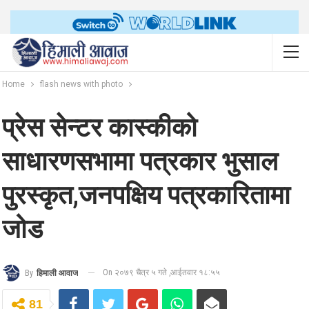
Home
flash news with photo
प्रेस सेन्टर कास्कीको
साधारणसभामा पत्रकार भुसाल
पुरस्कृत,जनपक्षिय पत्रकारितामा
जोड
On २०७९ चैत्र ५ गते ,आईतवार १८:५५
By
हिमाली आवाज
81