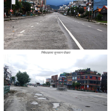
निषेधाज्ञामा सुनसान पोखरा