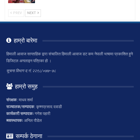
PREV
NEXT
हाम्रो बारेमा
हिमाली आवाज साप्ताहिक द्वारा संचालित हिमाली आवाज डट कम नेपाली भाषामा प्रकाशित हुने
डिजिटल अनलाइन पत्रिका हो ।
सूचना विभाग द.नं.:२२९८/०७७–७८
हाम्रो समुह
संरक्षक:
माधव शर्मा
सञ्चालक/सम्पादक:
कृष्णप्रसाद दवाडी
कार्यकारी सम्पादकः
गणेश पहारी
ब्यवस्थापकः
अनिल पौडेल
सम्पर्क ठेगाना