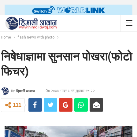
Home
flash news with photo
निषेधाज्ञामा सुनसान पोखरा(फोटो
फिचर)
On २०७७ भाद्र ३ गते ,बुधबार १७:२२
By
हिमाली आवाज
111