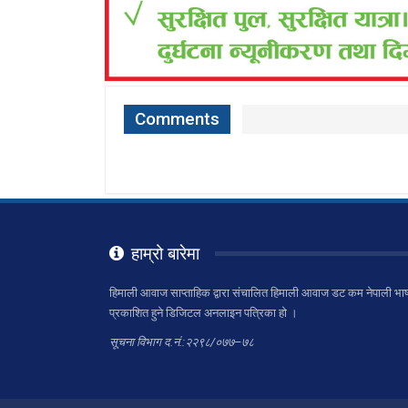
Comments
हाम्रो बारेमा
हिमाली आवाज साप्ताहिक द्वारा संचालित हिमाली आवाज डट कम नेपाली भाष
प्रकाशित हुने डिजिटल अनलाइन पत्रिका हो ।
सूचना विभाग द.नं.:२२९८/०७७–७८