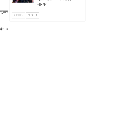
मान्यता
नुसार
PREV
NEXT
दिन ५