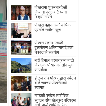
पोखरामा शुक्रबारदेखी
किराना पसलबाटै ग्यास
बिक्री गरिने
पोखरा महानगरको वार्षिक
प्रगति समीक्षा सुरु
पोखरा रङ्गशालाको
वृक्षारोपण अभियानलाई इको
नेक्स्टको सहयोग
मर्दी हिमाल पदयात्रामा बाटाे
विराएका पाेखराका तीन युवा
सम्पर्कमा
होटल संघ पोखराद्धारा पर्यटन
बोर्ड सदस्य पोखरेलको
स्वागत
गण्डकी प्रदेश शारीरिक
सुगठन संघ खेलकुद परिषद्मा
दर्ता, पायाे आधिकारिक