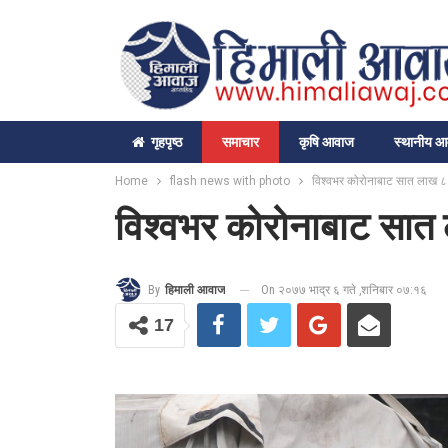
गृहपृष्‍ठ
समाचार
कृषि आवाज
स्थानीय 
Home
flash news with photo
विश्वभर कोरोनाबाट सात लाख ८९
विश्वभर कोरोनाबाट सात 
On २०७७ भाद्र ६ गते ,शनिबार ०७:१६
By
हिमाली आवाज
17