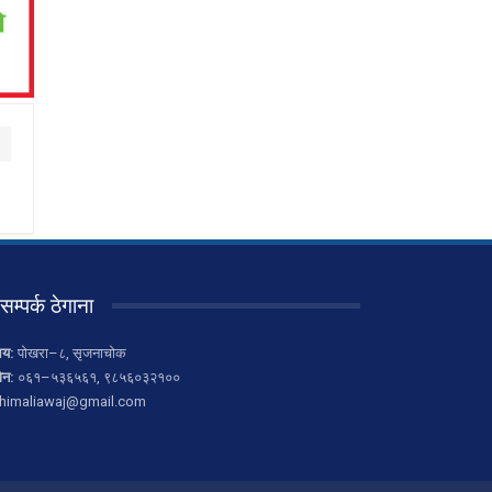
सम्पर्क ठेगाना
लय:
पोखरा–८, सृजनाचोक
ोन:
०६१–५३६५६१, ९८५६०३२१००
himaliawaj@gmail.com