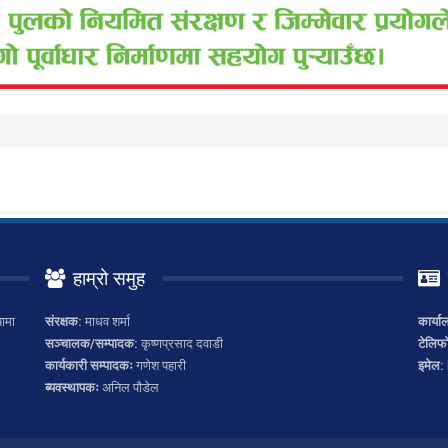
हाम्रो समुह
ामा
संरक्षक:
माधव शर्मा
कार्या
सञ्चालक/सम्पादक:
कृष्णप्रसाद दवाडी
टेलिफ
कार्यकारी सम्पादकः
गणेश पहारी
इमेल:
ब्यवस्थापकः
अनिल पौडेल