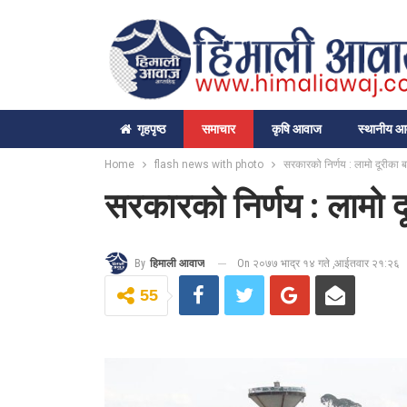
गृहपृष्‍ठ
समाचार
कृषि आवाज
स्थानीय 
Home
flash news with photo
सरकारको निर्णय : लामो दूरीका 
सरकारको निर्णय : लामो द
On २०७७ भाद्र १४ गते ,आईतवार २१:२६
By
हिमाली आवाज
55