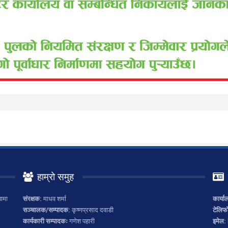
हाम्रो समुह
ामा
संरक्षक:
माधव शर्मा
कार्या
सञ्चालक/सम्पादक:
कृष्णप्रसाद दवाडी
टेलिफ
कार्यकारी सम्पादकः
गणेश पहारी
इमेल: