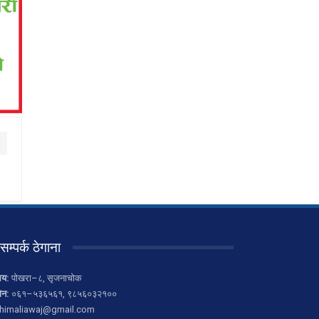
सम्पर्क ठेगाना
लय:
पोखरा–८, सृजनाचोक
ोन:
०६१–५३६५६१, ९८५६०३२१००
himaliawaj@gmail.com