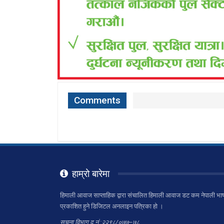
Comments
हाम्रो बारेमा
हिमाली आवाज साप्ताहिक द्वारा संचालित हिमाली आवाज डट कम नेपाली भाष
प्रकाशित हुने डिजिटल अनलाइन पत्रिका हो ।
सूचना विभाग द.नं.:२२९८/०७७–७८