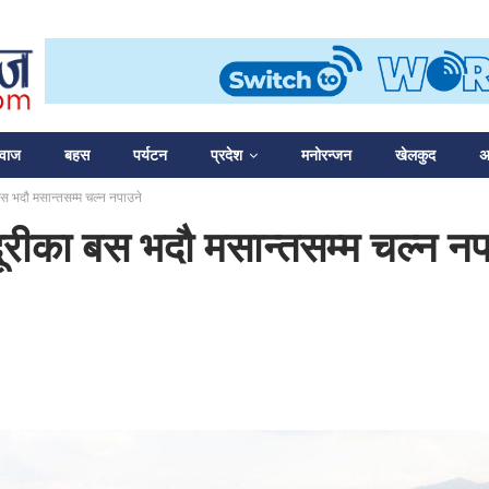
आवाज
बहस
पर्यटन
प्रदेश
मनोरन्जन
खेलकुद
अन
बस भदौ मसान्तसम्म चल्न नपाउने
ूरीका बस भदौ मसान्तसम्म चल्न नप