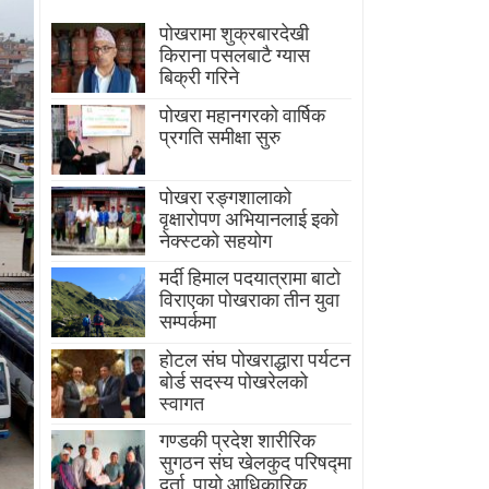
पोखरामा शुक्रबारदेखी
किराना पसलबाटै ग्यास
बिक्री गरिने
पोखरा महानगरको वार्षिक
प्रगति समीक्षा सुरु
पोखरा रङ्गशालाको
वृक्षारोपण अभियानलाई इको
नेक्स्टको सहयोग
मर्दी हिमाल पदयात्रामा बाटाे
विराएका पाेखराका तीन युवा
सम्पर्कमा
होटल संघ पोखराद्धारा पर्यटन
बोर्ड सदस्य पोखरेलको
स्वागत
गण्डकी प्रदेश शारीरिक
सुगठन संघ खेलकुद परिषद्मा
दर्ता, पायाे आधिकारिक