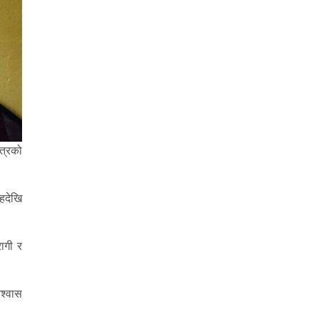
ित्रको
तहदेखि
रागी र
िश्वास