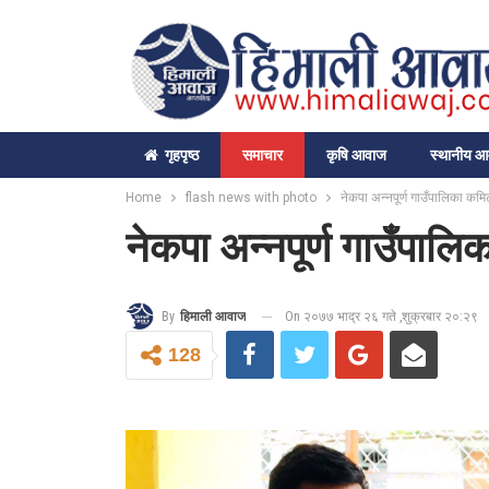
गृहपृष्‍ठ
समाचार
कृषि आवाज
स्थानीय 
Home
flash news with photo
नेकपा अन्नपूर्ण गाउँपालिका क
नेकपा अन्नपूर्ण गाउँपा
On २०७७ भाद्र २६ गते ,शुक्रबार २०:२९
By
हिमाली आवाज
128