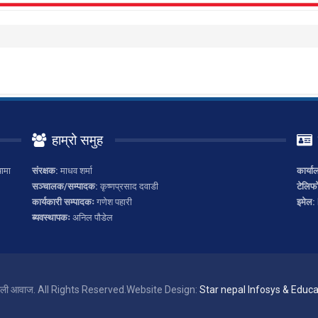
हाम्रो समुह
ामा
संरक्षक:
माधव शर्मा
कार्या
सञ्चालक/सम्पादक:
कृष्णप्रसाद दवाडी
टेलिफ
कार्यकारी सम्पादकः
गणेश पहारी
इमेल:
ब्यवस्थापकः
अनिल पौडेल
ाली आवाज. All Rights Reserved.
Website Design:
Star nepal Infosys & Educat