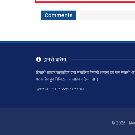
Comments
हाम्रो बारेमा
हिमाली आवाज साप्ताहिक द्वारा संचालित हिमाली आवाज डट कम नेपाली भाष
प्रकाशित हुने डिजिटल अनलाइन पत्रिका हो ।
सूचना विभाग द.नं.:२२९८/०७७–७८
© 2026 - हिम