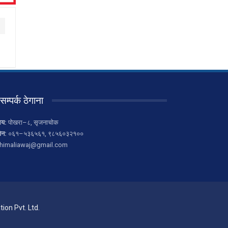
सम्पर्क ठेगाना
लय:
पोखरा–८, सृजनाचोक
ोन:
०६१–५३६५६१, ९८५६०३२१००
himaliawaj@gmail.com
ion Pvt. Ltd.