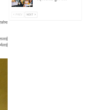
PREV
NEXT
रेकोमा
कतालाई
्मलाई