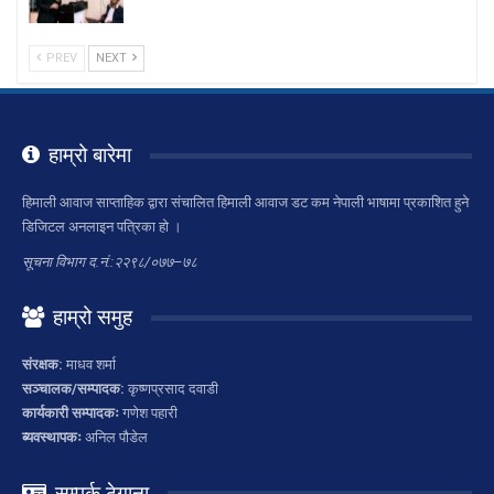
PREV
NEXT
हाम्रो बारेमा
हिमाली आवाज साप्ताहिक द्वारा संचालित हिमाली आवाज डट कम नेपाली भाषामा प्रकाशित हुने
डिजिटल अनलाइन पत्रिका हो ।
सूचना विभाग द.नं.:२२९८/०७७–७८
हाम्रो समुह
संरक्षक:
माधव शर्मा
सञ्चालक/सम्पादक:
कृष्णप्रसाद दवाडी
कार्यकारी सम्पादकः
गणेश पहारी
ब्यवस्थापकः
अनिल पौडेल
सम्पर्क ठेगाना