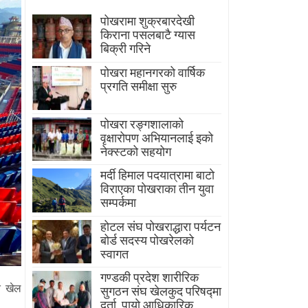
पोखरामा शुक्रबारदेखी
किराना पसलबाटै ग्यास
बिक्री गरिने
पोखरा महानगरको वार्षिक
प्रगति समीक्षा सुरु
पोखरा रङ्गशालाको
वृक्षारोपण अभियानलाई इको
नेक्स्टको सहयोग
मर्दी हिमाल पदयात्रामा बाटाे
विराएका पाेखराका तीन युवा
सम्पर्कमा
होटल संघ पोखराद्धारा पर्यटन
बोर्ड सदस्य पोखरेलको
स्वागत
गण्डकी प्रदेश शारीरिक
त खेल
सुगठन संघ खेलकुद परिषद्मा
दर्ता, पायाे आधिकारिक