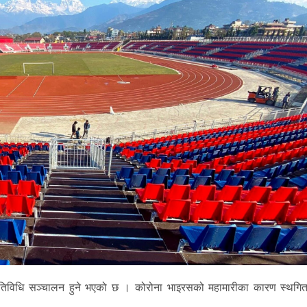
िविधि सञ्चालन हुने भएको छ । कोरोना भाइरसको महामारीका कारण स्थगि