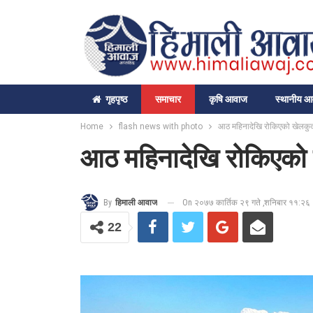
गृहपृष्‍ठ
समाचार
कृषि आवाज
स्थानीय 
Home
flash news with photo
आठ महिनादेखि रोकिएको खेलकुद 
आठ महिनादेखि रोकिएको ख
On २०७७ कार्तिक २९ गते ,शनिबार ११:२६
By
हिमाली आवाज
22