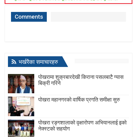
Comments
भर्खरैका समाचारहरु
पोखरामा शुक्रबारदेखी किराना पसलबाटै ग्यास
बिक्री गरिने
पोखरा महानगरको वार्षिक प्रगति समीक्षा सुरु
पोखरा रङ्गशालाको वृक्षारोपण अभियानलाई इको
नेक्स्टको सहयोग