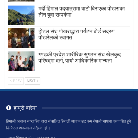
मर्दी हिमाल पदयात्रामा बाटाे विराएका पाेखराका
तीन युवा सम्पर्कमा
होटल संघ पोखराद्धारा पर्यटन बोर्ड सदस्य
पोखरेलको स्वागत
गण्डकी प्रदेश शारीरिक सुगठन संघ खेलकुद
परिषद्मा दर्ता, पायाे आधिकारिक मान्यता
PREV
NEXT
हाम्रो बारेमा
हिमाली आवाज साप्ताहिक द्वारा संचालित हिमाली आवाज डट कम नेपाली भाषामा प्रकाशित हुने
डिजिटल अनलाइन पत्रिका हो ।
सूचना विभाग द.नं.:२२९८/०७७–७८