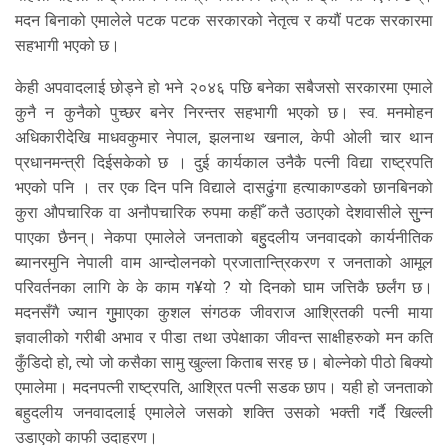
मदन बिनाको एमालेले पटक पटक सरकारको नेतृत्व र कयौं पटक सरकारमा
सहभागी भएको छ।
केही अपवादलाई छोड्ने हो भने २०४६ पछि बनेका सबैजसो सरकारमा एमाले
कुनै न कुनैको पुच्छर बनेर निरन्तर सहभागी भएको छ। स्व. मनमोहन
अधिकारीदेखि माधवकुमार नेपाल, झलनाथ खनाल, केपी ओली चार थान
प्रधानमन्त्री दिईसकेको छ । दुई कार्यकाल उनैकै पत्नी विद्या राष्ट्रपति
भएको पनि । तर एक दिन पनि विद्याले दासढुंगा हत्याकाण्डको छानबिनको
कुरा औपचारिक वा अनौपचारिक रुपमा कहीँ कतै उठाएको देशवासीले सुुन्न
पाएका छैनन्। नेकपा एमालेले जनताको बहुुदलीय जनवादको कार्यनीतिक
ब्यानरमुनि नेपाली वाम आन्दोलनको प्रजातान्त्रिकरण र जनताको आमूल
परिवर्तनका लागि के के काम ग¥यो ? यो दिनको घाम जत्तिकै छर्लंग छ।
मदनसँगै ज्यान गुुमाएका कुशल संगठक जीवराज आश्रितकी पत्नी माया
ज्ञवालीको गरीबी अभाव र पीडा तथा उपेक्षाका जीवन्त साक्षीहरुको मन कति
कुँडिदो हो, त्यो जो कसैका सामु खुल्ला किताब सरह छ। बोल्नेको पीठो बिक्यो
एमालेमा। मदनपत्नी राष्ट्रपति, आश्रित पत्नी सडक छाप। यही हो जनताको
बहुदलीय जनवादलाई एमालेले जसको शक्ति उसको भक्ती गर्दै खिल्ली
उडाएको काफी उदाहरण।