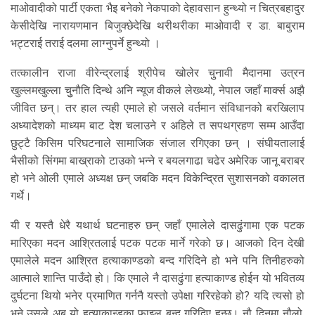
माओवादीको पार्टी एकता भैइ बनेको नेकपाको देहावसान हुन्थ्यो न चित्रबहादुर
केसीदेखि नारायणमान बिजुक्छेदेखि थरीथरीका माओवादी र डा. बाबुराम
भट्टराई तराई दलमा लाग्नुपर्ने हुन्थ्यो ।
तत्कालीन राजा वीरेन्द्रलाई श्रीपेच खोलेर चुुनावी मैदानमा उत्रन
खुल्लमखुल्ला चुुनौति दिन्थे अनि न्यूज वीकले लेख्थ्यो, नेपाल जहाँ मार्क्स अझै
जीवित छन्। तर हाल त्यही एमाले हो जसले वर्तमान संविधानको बरखिलाप
अध्यादेशको माध्यम बाट देश चलाउने र अहिले त सपथग्रहण सम्म आउँदा
छुट्टै किसिम परिघटनाले सामाजिक संजाल रगिएका छन् । संघीयतालाई
भैसीको सिंगमा बाख्राको टाउको भन्ने र बयलगाढा चढेर अमेरिक जानू बराबर
हो भने ओली एमाले अध्यक्ष छन् जबकि मदन विकेन्द्रित सुशासनको वकालत
गर्थे।
यी र यस्तै धेरै यथार्थ घटनाहरु छन् जहाँ एमालेले दासढुंगामा एक पटक
मारिएका मदन आश्रितलाई पटक पटक मार्ने गरेको छ। आजको दिन देखी
एमालेले मदन आश्रित हत्याकाण्डको बन्द गरिदिने हो भने पनि तिनीहरुको
आत्माले शान्ति पाउँदो हो। कि एमाले नै दासढुंगा हत्याकाण्ड होईन यो भवितव्य
दुर्घटना थियो भनेर प्रमाणित गर्ननै यस्तो उपेक्षा गरिरहेको हो? यदि त्यसो हो
भने उसले अब यो हत्याकान्डका फाइल बन्द गरिदिए हुन्छ। नौ दिनमा नौलो,