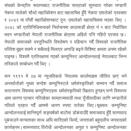
संघको केन्द्रीय सदस्यबाट राजनीतिक यात्राको सुरुवात गरेका भण्डारी
नेकपा मालेको चौथो महाधिवेशन बाट महासचिव हुँदै नेकपा एमालेको प्रवक्ता
र २०४९ मा पाँचौं महाधिवेशनबाट पुनः एमालेको महासचिवमा भएका थिए ।
२०४८ को प्रतिनिधिसभाको निर्वाचनमा काठमाडौं क्षेत्र नं १ बाट निर्वाचित
मदन भण्डारीको नेपाली राजनीतिक क्षेत्रमा अहिले पनि गहिरो प्रभाव छ।
नेपाली समाजको वस्तुस्थिति विश्लेषण र पहिचान गर्दै विश्वको राजनैतिक
परिवेश बुझ्न सक्ने र सबैलाई मिलाएर अगाडि बढ्ने विशिष्ट क्षमता उनमा रहेको
पाइन्छ। विश्वमै प्रतिरक्षामा गएको कम्युनिस्ट आन्दोलनलाई नेपालबाट भिन्न
तरिकाले सम्बोधन गर्दै थिए ।
सन १९९१ मे २७ मा न्युजविकले ‘नेपालमा कार्लमाक्र्स जीवित छन्’ भने
अन्तर्वार्ताको मुख्य सन्देश कम्युनिस्टले धर्मसंस्कृतिको सम्मान गर्दै समाज
रूपान्तरण विषयमा कम्युनिस्टहरू धर्मसंस्कृतिको खिलाप हुन्छन् भन्ने विश्वभर
आम धारणा प्रचार गरिरहेका साम्राज्यवादी तथा पुँजीवादीका लागि भण्डारीले
गतिलो प्रहार गर्दै आफ्नो धारण स्पष्ट पारेका थिए।मूख्यतः कम्युनिष्ट
आन्दोलनलाई शान्तिपूर्ण सङ्घर्षको बाटोमा डो¥याउँदै समाजवाद हुँदै साम्यवाद
पु¥याउने मान्यताका साथ अघि सारिएको थियो, जनताको बहुदलीय जनवादको
कार्यक्रम।सामन्तवाद विरोधी आन्दोलनका अगुवा र कम्युनिष्ट आन्दोलनका