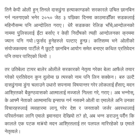
तिनै केपी ओली हुन् तिनले दासढुंगा हत्याकाण्डको सरकारले उचित छानबिन
गर्न नलगाएको भनेर २०५० जेठ ३ पछिका दिनमा काठमाडौँका सडकलाई
महिनौसम्म पनि आन्दोलित गराए। धेरै सडकका रेलिङ भाँचे,आन्दोलनको
नाममा पुुलिसलाई इँटा बर्साए र केही निर्दोषको त्यही आन्दोलनका क्रममा
ज्यान पनि गयो।फुर्सद हुनेहरुले पल्टाए हुुन्छ। कतिसम्म भने ओलीको
संयोजकत्वमा पार्टीले नै छुट्टै छानबिन आयोग समेत बनाएर कथित प्रतिवेदन
पनि तयार पारिएको थियो ।
तर उतिबेला टायर बालेर ओलीले सरकारको नेतृत्व गरेका बेला आफैले तयार
गरेको प्रतिवेदन कुन दुलोमा छ त्यस्को नाम पनि लिन सक्केन। बरु उल्टै
दासढुंगामा डुंगा चलाउने उधारो सपनामा विषयान्तर गरेर लोकलाई हँसाए, मदन
आश्रितको बैकुण्ठवासको आत्मालाई मज्जाले गिल्ला गरे, गराए। अब भन्नोस्,
के आफ्नै नेताको आत्मामाथि इन्साफ गर्न नसक्ने ओली वा एमालेले अनि उनका
विचारहरुलाई व्यवहारमा लागू गरेर देश र जनताको जर्जर अवस्थालाई
परिवर्तनका लागि एमाले इमानदार देखियो त? हो, अब भन्न डराउनु पर्दैन कि
कालले एक पटक मा¥यो मदन आश्रितलाई तर पलपल मारिरहेको छ एमाले
नेतृत्वले।