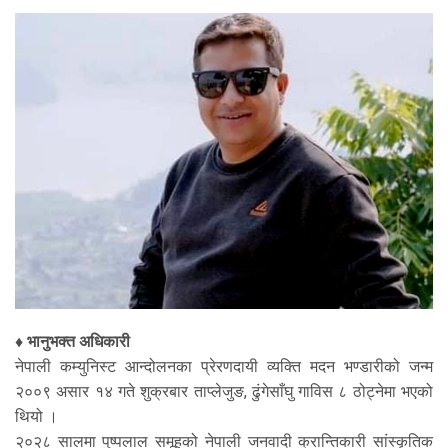
♦ भानुभक्त अधिकारी
नेपाली कम्युनिस्ट आन्दोलनका प्रेरणदायी व्यक्ति मदन भण्डारीको जन्म
२००९ असार १४ गते शुक्रबार ताप्लेजुङ, ढुंगेसाँघु गाविस ८ ठोट्नेमा भएको
थियो ।
२०२८ सालमा पुष्पलाल समूहको नेपाली जनवादी क्रान्तिकारी सांस्कृतिक