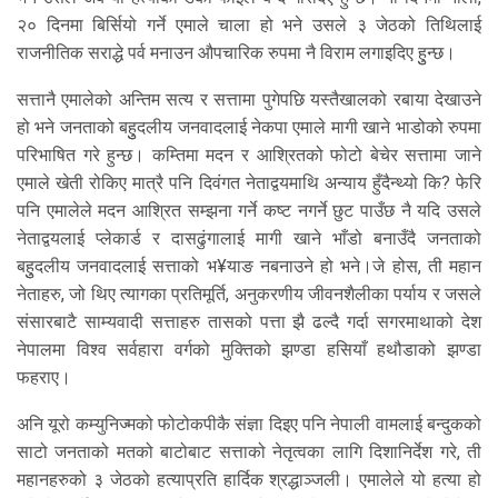
२० दिनमा बिर्सियो गर्ने एमाले चाला हो भने उसले ३ जेठको तिथिलाई
राजनीतिक सराद्धे पर्व मनाउन औपचारिक रुपमा नै विराम लगाइदिए हुुन्छ।
सत्तानै एमालेको अन्तिम सत्य र सत्तामा पुगेपछि यस्तैखालको रबाया देखाउने
हो भने जनताको बहुुदलीय जनवादलाई नेकपा एमाले मागी खाने भाडोको रुपमा
परिभाषित गरे हुन्छ। कम्तिमा मदन र आश्रितको फोटो बेचेर सत्तामा जाने
एमाले खेती रोकिए मात्रै पनि दिवंगत नेताद्वयमाथि अन्याय हुँदैन्थ्यो कि? फेरि
पनि एमालेले मदन आश्रित सम्झना गर्ने कष्ट नगर्ने छुट पाउँछ नै यदि उसले
नेताद्वयलाई प्लेकार्ड र दासढुंगालाई मागी खाने भाँडो बनाउँदै जनताको
बहुुदलीय जनवादलाई सत्ताको भ¥याङ नबनाउने हो भने।जे होस, ती महान
नेताहरु, जो थिए त्यागका प्रतिमूर्ति, अनुकरणीय जीवनशैलीका पर्याय र जसले
संसारबाटै साम्यवादी सत्ताहरु तासको पत्ता झै ढल्दै गर्दा सगरमाथाको देश
नेपालमा विश्व सर्वहारा वर्गको मुक्तिको झण्डा हसियाँ हथौडाको झण्डा
फहराए।
अनि यूरो कम्युनिज्मको फोटोकपीकै संज्ञा दिइए पनि नेपाली वामलाई बन्दुकको
साटो जनताको मतको बाटोबाट सत्ताको नेतृत्वका लागि दिशानिर्देश गरे, ती
महानहरुको ३ जेठको हत्याप्रति हार्दिक श्रद्धाञ्जली। एमालेले यो हत्या हो