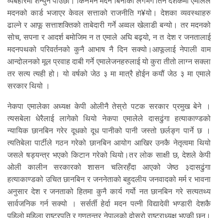
व्यबहारमा शन्युनै पाउछौ। किनभने मदन बिनाका लगभग तिन दशकमा एमालेले
मदनको कार्ड भजाएर केवल सत्ताको राजनीति ग¥यो। देशका व्यवस्थाहरु
ढाल्ने र आफू सत्ताशक्तिको ताबेदारी गर्ने अव्वल खेलाडी बन्यो। तर मदनको
सोच, सपना र आदर्श बमोजिम न त एमाले अघि बढ्यो, न त देश र जनतालाई
मदनपथको परिवर्तनको कुनै आभाष नै दिन सक्यो।आफूलाई नेपाली वाम
आन्दोलनको मूल प्रवाह दाबी गर्ने एमालेजनहरुलाई यो कुरा तीतो लाग्न सक्ला
तर सत्य त्यही हो। यो वर्षको जेठ ३ मा मात्रै होईन कयौं जेठ ३ मा एमाले
सरकार थियो ।
नेकपा एमालेका अध्यक्ष केपी ओलीनै तेस्रो पटक सरकार प्रमुख बेने ।
त्यसबेला धेरैलाई लागेको थियो नेकपा एमालेले दासढुंगा हत्याकाण्डको
न्यायिक छानबिन गरेर दूधको दूध पानीको पानी जस्तो छर्लङ्ग पार्ने छ ।
त्यतिबेला पार्टीले गठन गरेको छानबिन आयोग आखिर उनकै नेतृत्वमा थियो
जसले षड्यन्त्र भएको किटान गरेको थियो।तर लोक साक्षी छ, देशले केपी
ओली कालीन सरकारको शासन चलिरहँदा आएको जेष्ठ ३दासढुंगा
हत्याकाण्डको उचित छानबिन र जननेताको बहुदलीय जनवादको मर्म र भावना
अनुसार देश र जनताको हितमा कुनै कार्य गर्यो नत छानबिन गरे सत्यतथ्य
सार्वजनिक गर्न सक्यो । सर्सर्ती हेर्दा मदन पत्नी विद्यादेवी भण्डारी देशकै
पहिलो महिला राष्ट्रपति र गणतन्त्र नेपालको दोस्रो राष्ट्राध्यक्ष भएकी छन्।