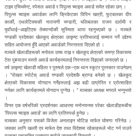
टाइम एचिभमेन्ट, स्पेसल अवार्ड र पिपुल्स च्वाइस अवार्ड समेत रहेका छन् ।
पिपुल्स च्वाइस अवार्डका लागि क्रिकेटका विपिन खत्री, फुटबलका दीप
कार्की, एथलेटिक्सकी नारायणी भण्डारी, भलिबलका राजन दर्लामी र
मुवाँथाई÷आइटिएफ तेक्वान्दोकी सुस्मिता थापा रहनुभएको छ । मञ्चले
गण्डकी प्रदेशका खेलकुद क्षेत्रका उत्कृष्ट प्रतिभालाई सम्मान गर्ने उद्देश्य
सहित आयोजना हुँदै आएको अवार्डको निरन्तरता दिएको हो ।
मञ्चले खेलाडीहरूको मनोवल उच्च राख्न र खेलकुद क्षेत्रको समग्र विकासमा
टेवा पु¥याउन यस्तो अवार्ड कार्यक्रमलाई निरन्तरता दिइएको जनाएको छ ।
वर्ष उत्कृष्ट खेलाडी महिला र पुरुषले एक÷एक थान स्कुटर पुरस्कार पाउनेछन्
। “पोखरा स्पोर्टस् अवार्ड गण्डकी प्रदेशकै ब्राण्ड बनेको छ । खेलकुद
क्षेत्रको विकासमा योगदान गर्नेहरुलाई अझ बढी उत्प्रेरित र प्रोत्साहित
गर्नका लागि कार्यक्रमले योगदान पुग्नेछ । ” मञ्चका अध्यक्ष मगरले भन्नुभयो
।
विगत एक वर्षभरिको प्रदर्शनका आधारमा मनोनयनमा परेका खेलाडीहरूबीच
‘पिपल्स च्वाइस अवार्ड’ का लागि प्रतिस्पर्धा हुनेछ ।
मञ्चका अनुसार यसको विजेता अनलाइन भोटिङ मार्फत घोषणा गरिनेछ ।
जसका लागि खल्ती एप मार्फत देश तथा विदेशमा रहेकाहरूले भोट गर्न पाउने
मञ्चका महासचिव प्रशुराम शर्माले जानकारी दिनुभयो ।