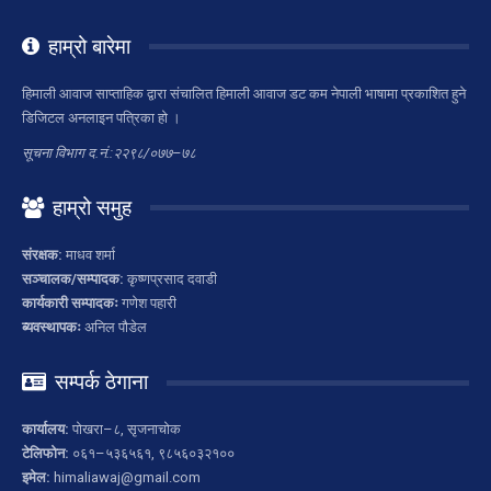
हाम्रो बारेमा
हिमाली आवाज साप्ताहिक द्वारा संचालित हिमाली आवाज डट कम नेपाली भाषामा प्रकाशित हुने
डिजिटल अनलाइन पत्रिका हो ।
सूचना विभाग द.नं.:२२९८/०७७–७८
हाम्रो समुह
संरक्षक:
माधव शर्मा
सञ्चालक/सम्पादक:
कृष्णप्रसाद दवाडी
कार्यकारी सम्पादकः
गणेश पहारी
ब्यवस्थापकः
अनिल पौडेल
सम्पर्क ठेगाना
कार्यालय:
पोखरा–८, सृजनाचोक
टेलिफोन:
०६१–५३६५६१, ९८५६०३२१००
इमेल:
himaliawaj@gmail.com