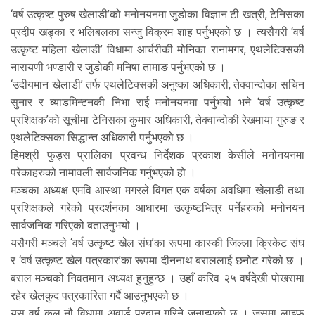
‘वर्ष उत्कृष्ट पुरुष खेलाडी’को मनोनयनमा जुडोका विज्ञान टी खत्री, टेनिसका
प्रदीप खड्का र भलिबलका सन्जु विक्रम शाह पर्नुभएको छ । त्यसैगरी ‘वर्ष
उत्कृष्ट महिला खेलाडी’ विधामा आर्चरीकी मोनिका रानामगर, एथलेटिक्सकी
नारायणी भण्डारी र जुडोकी मनिषा तामाङ पर्नुभएको छ ।
‘उदीयमान खेलाडी’ तर्फ एथलेटिक्सकी अनुष्का अधिकारी, तेक्वान्दोका सचिन
सुनार र ब्याडमिन्टनकी निभा राई मनोनयनमा पर्नुभयो भने ‘वर्ष उत्कृष्ट
प्रशिक्षक’को सूचीमा टेनिसका कुमार अधिकारी, तेक्वान्दोकी रेखमाया गुरुङ र
एथलेटिक्सका सिद्धान्त अधिकारी पर्नुभएको छ ।
हिमश्री फुड्स प्रालिका प्रवन्ध निर्देशक प्रकाश केसीले मनोनयनमा
परेकाहरुको नामावली सार्वजनिक गर्नुभएको हो ।
मञ्चका अध्यक्ष एमवि आस्था मगरले विगत एक वर्षका अवधिमा खेलाडी तथा
प्रशिक्षकले गरेको प्रदर्शनका आधारमा उत्कृष्टभित्र पर्नेहरुको मनोनयन
सार्वजनिक गरिएको बताउनुभयो ।
यसैगरी मञ्चले ‘वर्ष उत्कृष्ट खेल संघ’का रूपमा कास्की जिल्ला क्रिकेट संघ
र ‘वर्ष उत्कृष्ट खेल पत्रकार’का रूपमा दीननाथ बराललाई छनोट गरेको छ ।
बराल मञ्चको निवतमान अध्यक्ष हुनुहुन्छ । उहाँ करिव २५ वर्षदेखी पोखरामा
रहेर खेलकुद पत्रकारिता गर्दै आउनुभएको छ ।
यस वर्ष कुल नौ विधामा अवार्ड प्रदान गरिने जनाइएको छ । जसमा लाइफ