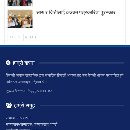
सारु र जिटीलाई कञ्चन पत्रकारिता पुरस्कार
PREV
NEXT
हाम्रो बारेमा
हिमाली आवाज साप्ताहिक द्वारा संचालित हिमाली आवाज डट कम नेपाली भाषामा प्रकाशित हुने
डिजिटल अनलाइन पत्रिका हो ।
सूचना विभाग द.नं.:२२९८/०७७–७८
हाम्रो समुह
संरक्षक:
माधव शर्मा
सञ्चालक/सम्पादक:
कृष्णप्रसाद दवाडी