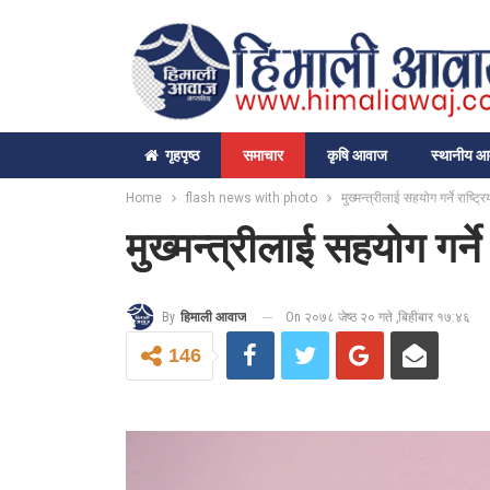
गृहपृष्‍ठ
समाचार
कृषि आवाज
स्थानीय 
Home
flash news with photo
मुख्मन्त्रीलाई सहयोग गर्ने राष्ट
मुख्मन्त्रीलाई सहयोग गर्न
On २०७८ जेष्ठ २० गते ,बिहीबार १७:४६
By
हिमाली आवाज
146