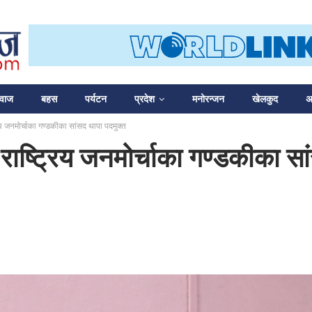
आवाज
बहस
पर्यटन
प्रदेश
मनोरन्जन
खेलकुद
अन
्रिय जनमोर्चाका गण्डकीका सांसद थापा पदमुक्त
े राष्ट्रिय जनमोर्चाका गण्डकीका स