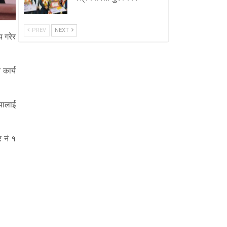
PREV
NEXT
य गरेर
 कार्य
ापालाई
 नं १