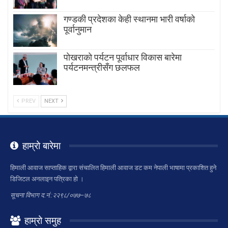
गण्डकी प्रदेशका केही स्थानमा भारी वर्षाको
पूर्वानुमान
पाेखराकाे पर्यटन पूर्वाधार विकास बारेमा
पर्यटनमन्त्रीसँग छलफल
PREV
NEXT
हाम्रो बारेमा
हिमाली आवाज साप्ताहिक द्वारा संचालित हिमाली आवाज डट कम नेपाली भाषामा प्रकाशित हुने
डिजिटल अनलाइन पत्रिका हो ।
सूचना विभाग द.नं.:२२९८/०७७–७८
हाम्रो समुह