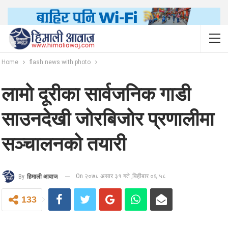
Home
flash news with photo
लामो दूरीका सार्वजनिक गाडी
साउनदेखी जोरबिजोर प्रणालीमा
सञ्चालनको तयारी
On २०७८ असार ३१ गते ,बिहीबार ०६:५८
By
हिमाली आवाज
133