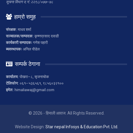
सूचना विभाग द.नं.:२२९८/०७७–७८
हाम्रो समुह
संरक्षक:
माधव शर्मा
सञ्चालक/सम्पादक:
कृष्णप्रसाद दवाडी
कार्यकारी सम्पादकः
गणेश पहारी
ब्यवस्थापकः
अनिल पौडेल
सम्पर्क ठेगाना
कार्यालय:
पोखरा–८, सृजनाचोक
टेलिफोन:
०६१–५३६५६१, ९८५६०३२१००
इमेल:
himaliawaj@gmail.com
© 2026 - हिमाली आवाज. All Rights Reserved.
Website Design:
Star nepal Infosys & Education Pvt. Ltd.