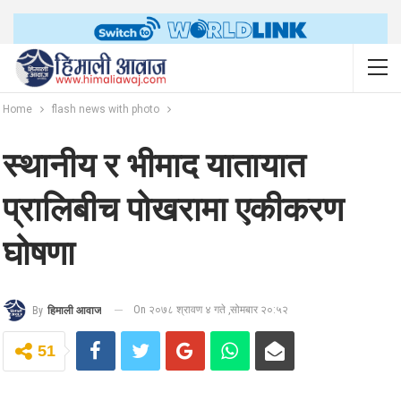
Home
flash news with photo
स्थानीय र भीमाद यातायात
प्रालिबीच पोखरामा एकीकरण
घोषणा
On २०७८ श्रावण ४ गते ,सोमबार २०:५२
By
हिमाली आवाज
51