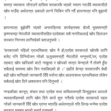
समग्र व्यवसाय जोगाउने दायित्व सरकारकै भएको स्मरण गराउँदै व्यवसायीले
खोप पाउँदा अर्थतन्त्र उकालो लाग्ने जिकिर पनि गर्दै ज्ञापनपत्र पनि बुझायो
।
ज्ञापनपत्र बुझेसँगै भएको अन्तरक्रिया कार्यक्रममा बोल्दै मुख्यमन्त्री
कृष्णचन्द्र नेपालीले व्यवसायीसहित प्रदेशका सबै नागरिकलाई खोप दिलाउन
सरकार निरन्तर लागिरहेको बताउनुभयो ।
‘सरकारको पहिलो प्राथमिकता खोप नै हो,प्रदेश सरकारले खोपकै लागि
बजेट पनि विनियोजन गरेको छ,मुख्यमन्त्री नेपालीले भन्नुभयो,‘तर, प्रदेश
तहबाट खोप खरिदको बाटो नखुल्दा र खोपको मात्रा केन्द्रले नै तोक्ने हुँदा
सबैलाई समयमा खोप दिन नसकिएको हो ।’ उहाँले केन्द्र सरकारसँग केही
बढी खोप मागिएको जानकारी दिँदै पर्याप्त खोप आउनासाथ प्राथमिकता तोकेर
सबैलाई खोप दिने आश्वासन पनि दिनुभयो ।
गण्डकीका कानून, संचार तथा प्रदेश सभा मामिलामन्त्री विन्दुकुमार थापाले
व्यवसायीहरुको लागि खोप दिने कार्य सुरु गर्नेतर्फ प्रदेश सरकारले पहल
गरेको जानकारी दिँदै खोप प्राप्त भएपछि अर्थतन्त्रले गति लिन्छ भन्नेमा प्रदेश
सरकार सहमत भएको भनाई राख्नुभयो ।