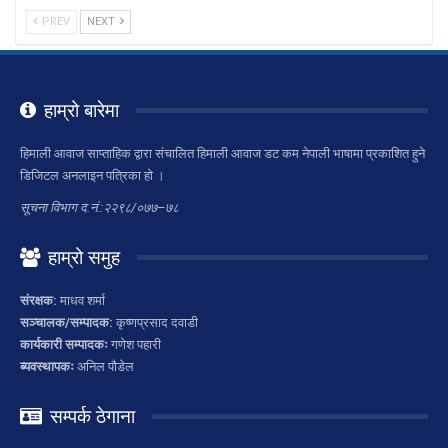
PREV
NEXT
हाम्रो बारेमा
हिमाली आवाज साप्ताहिक द्वारा संचालित हिमाली आवाज डट कम नेपाली भाषामा प्रकाशित हुने
डिजिटल अनलाइन पत्रिका हो ।
सूचना विभाग द.नं.:२२९८/०७७–७८
हाम्रो समुह
संरक्षक:
माधव शर्मा
सञ्चालक/सम्पादक:
कृष्णप्रसाद दवाडी
कार्यकारी सम्पादकः
गणेश पहारी
ब्यवस्थापकः
अनिल पौडेल
सम्पर्क ठेगाना