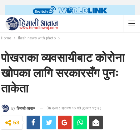
Home
flash news with photo
पोखराका व्यवसायीबाट कोरोना
खोपका लागि सरकारसँग पुनः
ताकेता
On २०७८ श्रावण १३ गते ,बुधबार १९:२३
By
हिमाली आवाज
53