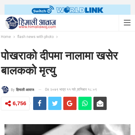
Home
flash news with photo
पोखराको दीपमा नालामा खसेर
बालकको मृत्यु
On २०७९ भाद्र ११ गते ,शनिबार १८:०९
By
हिमाली आवाज
6,756