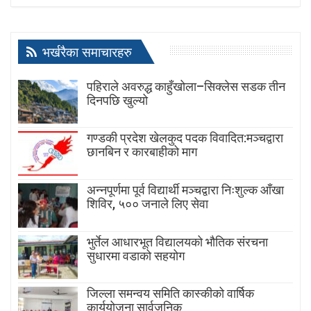
भर्खरैका समाचारहरु
पहिराले अवरुद्ध काहुँखोला–सिक्लेस सडक तीन
दिनपछि खुल्यो
गण्डकी प्रदेश खेलकुद पदक विवादित:मञ्चद्वारा
छानबिन र कारबाहीको माग
अन्नपूर्णमा पूर्व विद्यार्थी मञ्चद्वारा निःशुल्क आँखा
शिविर, ५०० जनाले लिए सेवा
भुर्तेल आधारभूत विद्यालयको भौतिक संरचना
सुधारमा वडाको सहयोग
जिल्ला समन्वय समिति कास्कीको वार्षिक
कार्ययोजना सार्वजनिक