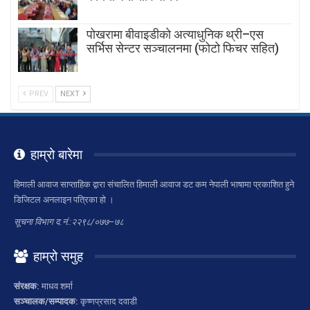
पोखरामा बीवाइडीको अत्याधुनिक थ्री–एस
सर्भिस सेन्टर सञ्चालनमा (फोटो फिचर सहित)
PREV
NEXT
हाम्रो बारेमा
हिमाली आवाज साप्ताहिक द्वारा संचालित हिमाली आवाज डट कम नेपाली भाषामा प्रकाशित हुने
डिजिटल अनलाइन पत्रिका हो ।
सूचना विभाग द.नं.:२२९८/०७७–७८
हाम्रो समुह
संरक्षक:
माधव शर्मा
सञ्चालक/सम्पादक:
कृष्णप्रसाद दवाडी