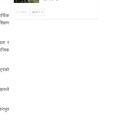
PREV
NEXT
र्थिक
िक्षण
आउला र
माजिक
्ट्रको
हरुले
ारभुत