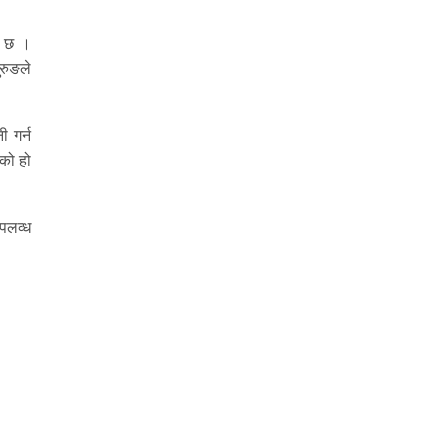
ई छ ।
रुङले
 गर्न
एको हो
पलव्ध