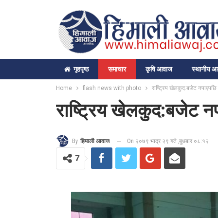
गृहपृष्‍ठ
समाचार
कृषि आवाज
स्थानीय 
Home
flash news with photo
राष्ट्रिय खेलकुद:बजेट नपाएपछि 
राष्ट्रिय खेलकुद:बजेट न
On २०७९ भाद्र २९ गते ,बुधबार ०८:१२
By
हिमाली आवाज
7