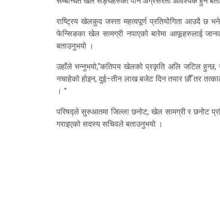
सम्बन्धित खेल सङ्घहरुको पनि अग्रसरता आवश्यक हुने बताउ
राष्ट्रिय खेलकुद जस्ता महत्वपूर्ण प्रतियोगिता आउदै छ
फेन्सिङका खेल सामग्री नपाएको बारेमा आफूहरुलाई जानक
बताउनुभयो ।
उहाँले भन्नुभयो,“कतिपय खेलको प्रकृति अलि जटिल हुन्छ, 
नचाहेको होइन, दुई÷तीन लाख बजेट दिन तयार छौँ तर तत्कालै
। ”
परिषद्ले सुरुआतमा जिल्ला छनोट, खेल सामग्री र छनोट 
गराइएको सदस्य सचिवले बताउनुभयो ।