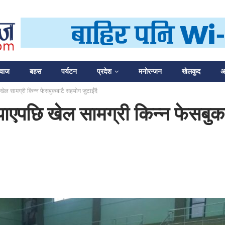
आवाज
बहस
पर्यटन
प्रदेश
मनोरन्जन
खेलकुद
अन
खेल सामग्री किन्न फेसबुकबाटै सहयोग जुटाइँदै
पाएपछि खेल सामग्री किन्न फेसबुकब