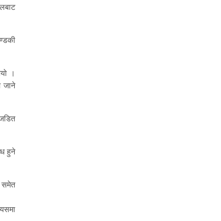
ालबाट
गण्डकी
भयो ।
 जाने
 जडित
 हुने
 समेत
 यसमा