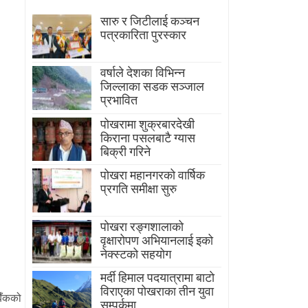
सारु र जिटीलाई कञ्चन
पत्रकारिता पुरस्कार
वर्षाले देशका विभिन्न
जिल्लाका सडक सञ्जाल
प्रभावित
पोखरामा शुक्रबारदेखी
किराना पसलबाटै ग्यास
बिक्री गरिने
पोखरा महानगरको वार्षिक
प्रगति समीक्षा सुरु
पोखरा रङ्गशालाको
वृक्षारोपण अभियानलाई इको
नेक्स्टको सहयोग
मर्दी हिमाल पदयात्रामा बाटाे
विराएका पाेखराका तीन युवा
ैँकको
सम्पर्कमा