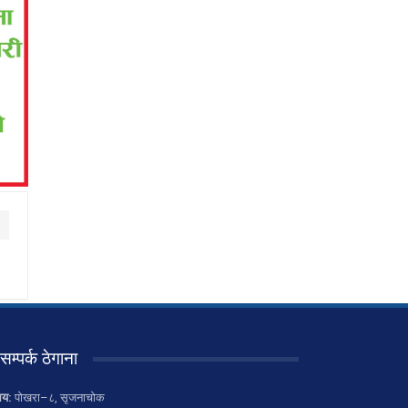
सम्पर्क ठेगाना
लय:
पोखरा–८, सृजनाचोक