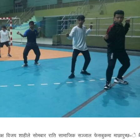
क्ष विजय शाहीले सोमबार राति सामाजिक सञ्जाल फेसबुकमा माछापुच्छ«े ब