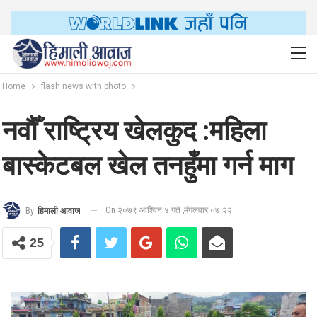
Home
flash news with photo
नवौँ राष्ट्रिय खेलकुद :महिला
बास्केटबल खेल तनहुँमा गर्न माग
On २०७९ आश्विन ४ गते ,मंगलवार ०७:२२
By
हिमाली आवाज
25