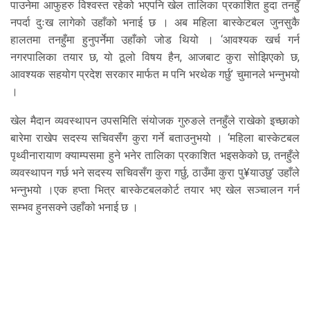
पाउनेमा आफुहरु विश्वस्त रहेको भएपनि खेल तालिका प्रकाशित हुदा तनहुँ
नपर्दा दुःख लागेको उहाँको भनाई छ । अब महिला बास्केटबल जुनसुकै
हालतमा तनहुँमा हुनुपर्नेमा उहाँको जोड थियो । ‘आवश्यक खर्च गर्न
नगरपालिका तयार छ, यो ठूलो विषय हैन, आजबाट कुरा सोझिएको छ,
आवश्यक सहयोग प्रदेश सरकार मार्फत म पनि भरथेक गर्छु’ चुमानले भन्नुभयो
।
खेल मैदान व्यवस्थापन उपसमिति संयोजक गुरुङले तनहुँले राखेको इच्छाको
बारेमा राखेप सदस्य सचिवसँग कुरा गर्ने बताउनुभयो । ‘महिला बास्केटबल
पृथ्वीनारायाण क्याम्पसमा हुने भनेर तालिका प्रकाशित भइसकेको छ, तनहुँले
व्यवस्थापन गर्छ भने सदस्य सचिवसँग कुरा गर्छु, ठाउँमा कुरा पु¥याउछु’ उहाँले
भन्नुभयो ।एक हप्ता भित्र बास्केटबलकोर्ट तयार भए खेल सञ्चालन गर्न
सम्भव हुनसक्ने उहाँको भनाई छ ।