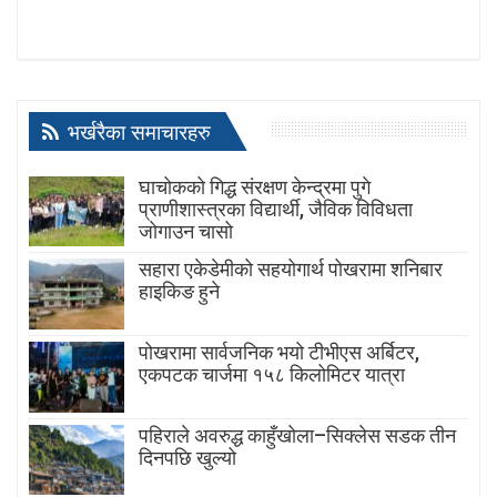
भर्खरैका समाचारहरु
घाचोकको गिद्ध संरक्षण केन्द्रमा पुगे
प्राणीशास्त्रका विद्यार्थी, जैविक विविधता
जोगाउन चासो
सहारा एकेडेमीको सहयोगार्थ पोखरामा शनिबार
हाइकिङ हुने
पोखरामा सार्वजनिक भयो टीभीएस अर्बिटर,
एकपटक चार्जमा १५८ किलोमिटर यात्रा
पहिराले अवरुद्ध काहुँखोला–सिक्लेस सडक तीन
दिनपछि खुल्यो