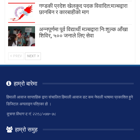
गण्डकी प्रदेश खेलकुद पदक विवादित:मञ्चद्वारा
छानबिन र कारबाहीको माग
अन्नपूर्णमा पूर्व विद्यार्थी मञ्चद्वारा निःशुल्क आँखा
शिविर, ५०० जनाले लिए सेवा
PREV
NEXT
हाम्रो बारेमा
हिमाली आवाज साप्ताहिक द्वारा संचालित हिमाली आवाज डट कम नेपाली भाषामा प्रकाशित हुने
डिजिटल अनलाइन पत्रिका हो ।
सूचना विभाग द.नं.:२२९८/०७७–७८
हाम्रो समुह