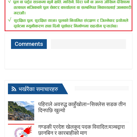
Comments
भर्खरैका समाचारहरु
पहिराले अवरुद्ध काहुँखोला–सिक्लेस सडक तीन
दिनपछि खुल्यो
गण्डकी प्रदेश खेलकुद पदक विवादित:मञ्चद्वारा
छानबिन र कारबाहीको माग