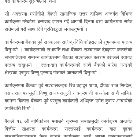
गरी कार्यक्रम सुरु भएको थियो ।
सो अवसरमा मर्सानीले बैंकले सामाजिक उत्तर दायित्व अन्तर्गत विभिन्न
कार्यक्रम गरेकोमा धन्यवाद ज्ञापन गर्दै आगामी दिनमा वडा कार्यलयमा समेत
हातेमालो गरी साथ दिने प्रतिवद्धता जनाउनुभयो ।
कार्यक्रममा बैंकका पुर्व सञ्चालक राजेन्द्रनिधि कोइरालाले शुभकामना मन्तव्य
दिनुभयो । कार्यक्रमको सभापति तथा बैंकका सञ्चालक देबकृण्ण काफ्लेको
सभापतित्वमा सम्पन्न कार्यक्रममा बैंकका सञ्चालक बलराम बरालले स्वागत
मन्तव्य राख्नुभयो । रत्तmदान कार्यक्रमको साथैं बैंकको बारेमा गण्डकी
क्षेत्रका प्रमुख विण्णु प्रसाद गौतमले जानकारी दिनुभयो ।
कार्यक्रममा बैँकका पुर्व सञ्चालकहरु रिब बहादुर थापा, दीपक राज सिग्देल,
वसन्तराज पराजुली, विष्णु राज पराजुली र चक्रपाणी बास्तोला साथैं साबिक
कामना बिकास बैंकका पुर्व प्रमुख कार्यकारी अधिकृत उमेश कुमार आचार्यको
उपस्थिति थियो ।
बैंकले १६ औं बार्षिकोसब मनाउने क्रममा सप्ताहमुखी कार्यक्रम अन्तर्गत
वित्तीय साक्षरता कार्यक्रम, सरसफाई कार्यक्रम, बाल गृहका
बालबालिकाहरुसंग केक काट्ने कार्यक्रम, साथै आफ्ना गा्रहकहरुलाई