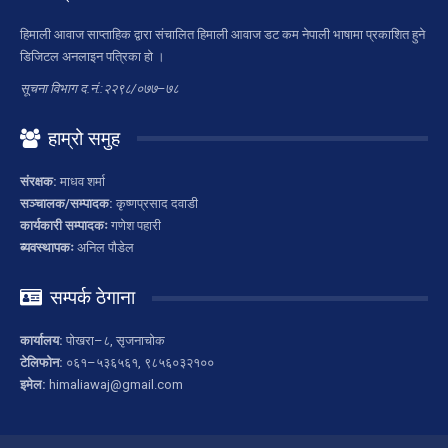
हिमाली आवाज साप्ताहिक द्वारा संचालित हिमाली आवाज डट कम नेपाली भाषामा प्रकाशित हुने
डिजिटल अनलाइन पत्रिका हो ।
सूचना विभाग द.नं.:२२९८/०७७–७८
हाम्रो समुह
संरक्षक:
माधव शर्मा
सञ्चालक/सम्पादक:
कृष्णप्रसाद दवाडी
कार्यकारी सम्पादकः
गणेश पहारी
ब्यवस्थापकः
अनिल पौडेल
सम्पर्क ठेगाना
कार्यालय:
पोखरा–८, सृजनाचोक
टेलिफोन:
०६१–५३६५६१, ९८५६०३२१००
इमेल:
himaliawaj@gmail.com