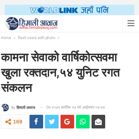
Home
flash news with photo
कामना सेवाको वार्षिकोत्सवमा
खुला रक्तदान,५४ युनिट रगत
संकलन
On २०७९ कार्तिक २७ गते ,आईतवार ०७:४७
By
हिमाली आवाज
169