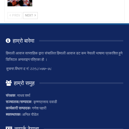
PREV
NEXT
हाम्रो बारेमा
हिमाली आवाज साप्ताहिक द्वारा संचालित हिमाली आवाज डट कम नेपाली भाषामा प्रकाशित हुने
डिजिटल अनलाइन पत्रिका हो ।
सूचना विभाग द.नं.:२२९८/०७७–७८
हाम्रो समुह
संरक्षक:
माधव शर्मा
सञ्चालक/सम्पादक:
कृष्णप्रसाद दवाडी
कार्यकारी सम्पादकः
गणेश पहारी
ब्यवस्थापकः
अनिल पौडेल
सम्पर्क ठेगाना