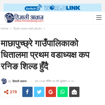
Home
flash news with photo
माछापुच्छ्रे गाउँपालिकाको
धितालमा प्रथम वडाध्यक्ष कप
रनिङ शिल्ड हुँदै
On २०७९ मंसिर १४ गते ,बुधबार ०८:५८
By
हिमाली आवाज
279