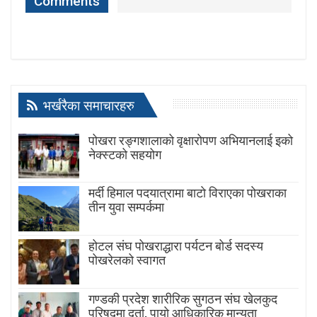
Comments
भर्खरैका समाचारहरु
पोखरा रङ्गशालाको वृक्षारोपण अभियानलाई इको
नेक्स्टको सहयोग
मर्दी हिमाल पदयात्रामा बाटाे विराएका पाेखराका
तीन युवा सम्पर्कमा
होटल संघ पोखराद्धारा पर्यटन बोर्ड सदस्य
पोखरेलको स्वागत
गण्डकी प्रदेश शारीरिक सुगठन संघ खेलकुद
परिषद्मा दर्ता, पायाे आधिकारिक मान्यता