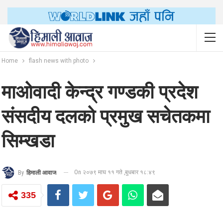
Home
flash news with photo
माओवादी केन्द्र गण्डकी प्रदेश
संसदीय दलको प्रमुख सचेतकमा
सिम्खडा
On २०७९ माघ ११ गते ,बुधबार १८:४९
By
हिमाली आवाज
335