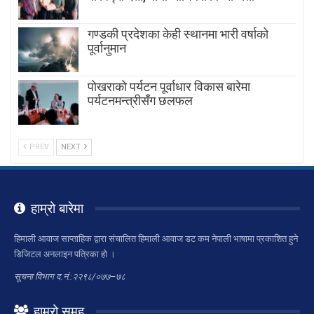
गण्डकी प्रदेशका केही स्थानमा भारी वर्षाको
पूर्वानुमान
पाेखराकाे पर्यटन पूर्वाधार विकास बारेमा
पर्यटनमन्त्रीसँग छलफल
PREV
NEXT
हाम्रो बारेमा
हिमाली आवाज साप्ताहिक द्वारा संचालित हिमाली आवाज डट कम नेपाली भाषामा प्रकाशित हुने
डिजिटल अनलाइन पत्रिका हो ।
सूचना विभाग द.नं.:२२९८/०७७–७८
हाम्रो समुह