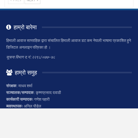
PREV
NEXT
हाम्रो बारेमा
हिमाली आवाज साप्ताहिक द्वारा संचालित हिमाली आवाज डट कम नेपाली भाषामा प्रकाशित हुने
डिजिटल अनलाइन पत्रिका हो ।
सूचना विभाग द.नं.:२२९८/०७७–७८
हाम्रो समुह
संरक्षक:
माधव शर्मा
सञ्चालक/सम्पादक:
कृष्णप्रसाद दवाडी
कार्यकारी सम्पादकः
गणेश पहारी
ब्यवस्थापकः
अनिल पौडेल
सम्पर्क ठेगाना
कार्यालय:
पोखरा–८, सृजनाचोक