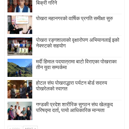
बिक्री गरिने
पोखरा महानगरको वार्षिक प्रगति समीक्षा सुरु
पोखरा रङ्गशालाको वृक्षारोपण अभियानलाई इको
नेक्स्टको सहयोग
मर्दी हिमाल पदयात्रामा बाटाे विराएका पाेखराका
तीन युवा सम्पर्कमा
होटल संघ पोखराद्धारा पर्यटन बोर्ड सदस्य
पोखरेलको स्वागत
गण्डकी प्रदेश शारीरिक सुगठन संघ खेलकुद
परिषद्मा दर्ता, पायाे आधिकारिक मान्यता