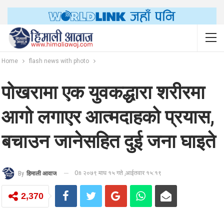
Home
flash news with photo
पोखरामा एक युवकद्धारा शरीरमा
आगो लगाएर आत्मदाहको प्रयास,
बचाउन जानेसहित दुई जना घाइते
On २०७९ माघ १५ गते ,आईतवार १५:१९
By
हिमाली आवाज
2,370