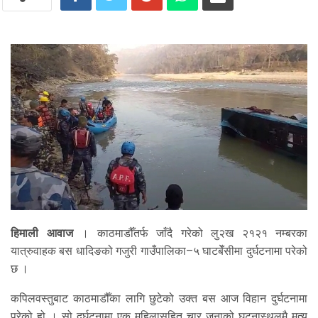
हिमाली आवाज
। काठमाडौँतर्फ जाँदै गरेको लु२ख २१२१ नम्बरका
यात्रुवाहक बस धादिङको गजुरी गाउँपालिका–५ घाटबेँसीमा दुर्घटनामा परेको
छ ।
कपिलवस्तुबाट काठमाडौँका लागि छुटेको उक्त बस आज विहान दुर्घटनामा
परेको हो । सो दुर्घटनामा एक महिलासहित चार जनाको घटनास्थलमै मृत्यु