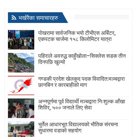
भर्खरैका समाचारहरु
पोखरामा सार्वजनिक भयो टीभीएस अर्बिटर,
एकपटक चार्जमा १५८ किलोमिटर यात्रा
पहिराले अवरुद्ध काहुँखोला–सिक्लेस सडक तीन
दिनपछि खुल्यो
गण्डकी प्रदेश खेलकुद पदक विवादित:मञ्चद्वारा
छानबिन र कारबाहीको माग
अन्नपूर्णमा पूर्व विद्यार्थी मञ्चद्वारा निःशुल्क आँखा
शिविर, ५०० जनाले लिए सेवा
भुर्तेल आधारभूत विद्यालयको भौतिक संरचना
सुधारमा वडाको सहयोग