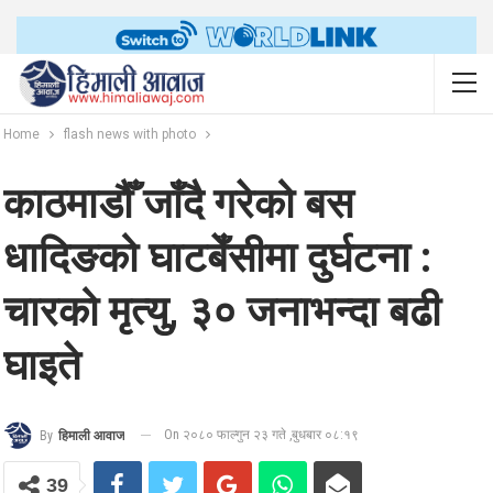
Home
flash news with photo
काठमाडौँ जाँदै गरेको बस
धादिङको घाटबेँसीमा दुर्घटना :
चारको मृत्यु, ३० जनाभन्दा बढी
घाइते
On २०८० फाल्गुन २३ गते ,बुधबार ०८:१९
By
हिमाली आवाज
39