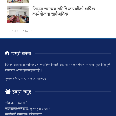
जिल्ला समन्वय समिति कास्कीको वार्षिक
कार्ययोजना सार्वजनिक
PREV
NEXT
हाम्रो बारेमा
हिमाली आवाज साप्ताहिक द्वारा संचालित हिमाली आवाज डट कम नेपाली भाषामा प्रकाशित हुने
डिजिटल अनलाइन पत्रिका हो ।
सूचना विभाग द.नं.:२२९८/०७७–७८
हाम्रो समुह
संरक्षक:
माधव शर्मा
सञ्चालक/सम्पादक:
कृष्णप्रसाद दवाडी
कार्यकारी सम्पादकः
गणेश पहारी