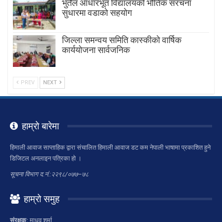
भुर्तेल आधारभूत विद्यालयको भौतिक संरचना
सुधारमा वडाको सहयोग
जिल्ला समन्वय समिति कास्कीको वार्षिक
कार्ययोजना सार्वजनिक
PREV
NEXT
हाम्रो बारेमा
हिमाली आवाज साप्ताहिक द्वारा संचालित हिमाली आवाज डट कम नेपाली भाषामा प्रकाशित हुने
डिजिटल अनलाइन पत्रिका हो ।
सूचना विभाग द.नं.:२२९८/०७७–७८
हाम्रो समुह
संरक्षक:
माधव शर्मा