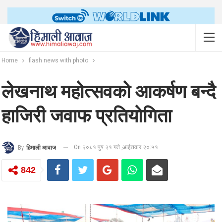
Home
flash news with photo
लेखनाथ महोत्सवको आकर्षण बन्दै
हाजिरी जवाफ प्रतियोगिता
On २०८१ पुष २१ गते ,आईतवार २०:५१
By
हिमाली आवाज
842