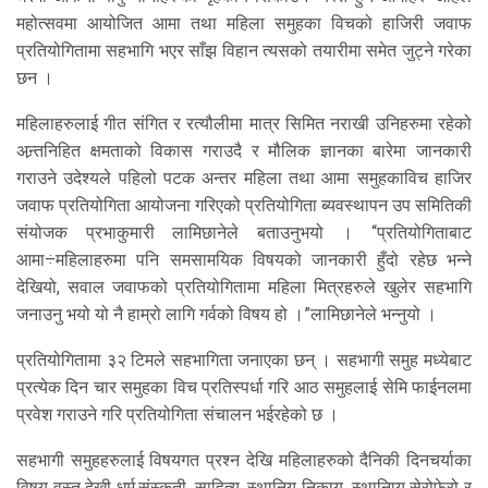
महोत्सवमा आयोजित आमा तथा महिला समुहका विचको हाजिरी जवाफ
प्रतियोगितामा सहभागि भएर साँझ विहान त्यसको तयारीमा समेत जुट्ने गरेका
छन ।
महिलाहरुलाई गीत संगित र रत्यौलीमा मात्र सिमित नराखी उनिहरुमा रहेको
अन्र्तनिहित क्षमताको विकास गराउदै र मौलिक ज्ञानका बारेमा जानकारी
गराउने उदेश्यले पहिलो पटक अन्तर महिला तथा आमा समुहकाविच हाजिर
जवाफ प्रतियोगिता आयोजना गरिएको प्रतियोगिता ब्यवस्थापन उप समितिकी
संयोजक प्रभाकुमारी लामिछानेले बताउनुभयो । “प्रतियोगिताबाट
आमा÷महिलाहरुमा पनि समसामयिक विषयको जानकारी हुँदो रहेछ भन्ने
देखियो, सवाल जवाफको प्रतियोगितामा महिला मित्रहरुले खुलेर सहभागि
जनाउनु भयो यो नै हाम्रो लागि गर्वको विषय हो ।”लामिछानेले भन्नुयो ।
प्रतियोगितामा ३२ टिमले सहभागिता जनाएका छन् । सहभागी समुह मध्येबाट
प्रत्येक दिन चार समुहका विच प्रतिस्पर्धा गरि आठ समुहलाई सेमि फाईनलमा
प्रवेश गराउने गरि प्रतियोगिता संचालन भईरहेको छ ।
सहभागी समुहहरुलाई विषयगत प्रश्न देखि महिलाहरुको दैनिकी दिनचर्याका
विषय वस्तु देखी धर्म,संस्कृती, साहित्य, स्थानिय निकाय, स्थानिाय सेरोफेरो र