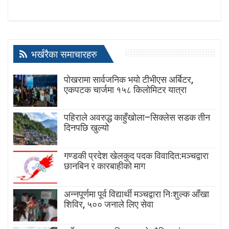
भर्खरैका समाचारहरु
पोखरामा सार्वजनिक भयो टीभीएस अर्बिटर,
एकपटक चार्जमा १५८ किलोमिटर यात्रा
पहिराले अवरुद्ध काहुँखोला–सिक्लेस सडक तीन
दिनपछि खुल्यो
गण्डकी प्रदेश खेलकुद पदक विवादित:मञ्चद्वारा
छानबिन र कारबाहीको माग
अन्नपूर्णमा पूर्व विद्यार्थी मञ्चद्वारा निःशुल्क आँखा
शिविर, ५०० जनाले लिए सेवा