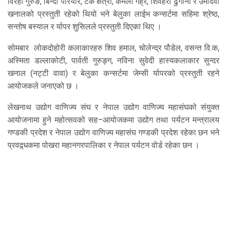
विरही गुरुङ, बिन्दा परियार, टेक क्षेत्री, कमला गैह्रे, शिवहरी ढुंगाना र उमादेवी
खनालको प्रस्तुती रहेको थियो भने बेलुका लाईभ कन्सर्टमा सहिमा श्रेष्ठ,
सन्तोष बस्याल र र्यापर शुसिलले प्रस्तुती दिएका थिए ।
सोमबार लोकदोहोरी कलाकारहरु शिव हमाल, चोलेन्द्र पौडेल, वसन्त वि.क,
अस्मिता डल्लाकोटी, पार्वती गुरुङ्ग, नविना सुवेदी हास्यकलाकार सुन्दर
खनाल (नट्टी वावा) र बेलुका कन्सर्टमा जेम्सी र्यापरको प्रस्तुती रहने
आयोजकले जनाएको छ ।
लेखनाथ उद्योग वाणिज्य संघ र नेपाल उद्योग वाणिज्य महासंघको संयुक्त
आयोजनामा हुने महोत्सवको सह–आयोजकमा उद्योग तथा पर्यटन मन्त्रालय
गण्डकी प्रदेश र नेपाल उद्योग वाणिज्य महासंघ गण्डकी प्रदेश रहेका छन भने
प्रवद्र्धकमा पोखरा महानगरपालिका र नेपाल पर्यटन वोर्ड रहेका छन ।