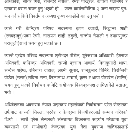
अधिकारी, सागर गिरी, राजेन्द्र नेपाली, रमेश पोख्रेल, कविता घर्तीमगर र
प्रकाश बराल चयन हुनु भएको हो । उक्त कार्यसमितिमा २ जना सदस्य पुनः
थप गर्न सकिने निवर्तमान अध्यक्ष कृष्ण दवाडीले बताउनु भयो ।
त्यसै गरी केन्द्रिय परिषद सदस्यमा कृष्ण दवाडी, सिद्धान्त शाही
(रणबहादुर),पदम रेग्मी, नारायण शाही ठकुरी, सन्तोष नेपाली र श्यामसुन्दर
पराजुली(राज) चयन हुनु भएको छ ।
त्यस्तै प्रदेश परिषद सदस्यमा श्रीभद्र पौडेल, शुरेसराज अधिकारी, हेमराज
अधिकारी, फडिन्द्र अधिकारी, राम्जी प्रसाद आचार्य, मिनाकुमारी थापा,
सन्देस श्रेष्ठ, रबिनाथ दाहाल, लक्ष्मी सुनार, राजकुमार घिमिरे, चिरन्जिवी
पौडेल (उत्तम),सविना राना, लिलानाथ आचार्य, कृष्ण र थापा पोखरेल (शान्ति)
चयन हुनु भएको निर्वाचन कमिटि संयोजक विश्वप्रकाश लामिछानेले बताउनु
भयो ।
अधिवेशनका अवसरमा नेपाल पत्रकार महासंघको निर्वाचनमा प्रेस सेन्टरका
तर्फबाट कास्की जिल्ला, प्रदेश र केन्द्रमा विजयीहरुलाई सम्मान गरिएको
थियो । साथै प्रेस सेन्टरको संस्थागत विकासमा सहयोग गरेकामा युवा
व्यवसायी एवं माओवादी केन्द्रका युवा नेता युवराज खतिवडालाई