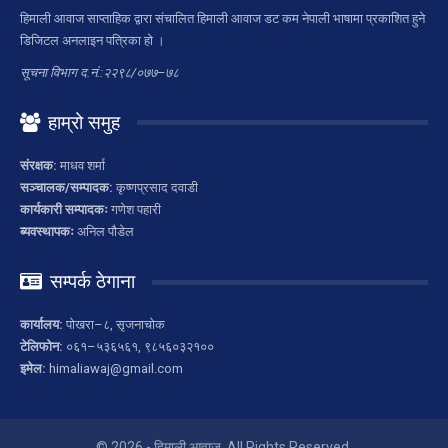
हिमाली आवाज साप्ताहिक द्वारा संचालित हिमाली आवाज डट कम नेपाली भाषामा प्रकाशित हुने
डिजिटल अनलाइन पत्रिका हो ।
सूचना विभाग द.नं.:२२९८/०७७–७८
हाम्रो समुह
संरक्षक:
माधव शर्मा
सञ्चालक/सम्पादक:
कृष्णप्रसाद दवाडी
कार्यकारी सम्पादकः
गणेश पहारी
ब्यवस्थापकः
अनिल पौडेल
सम्पर्क ठेगाना
कार्यालय:
पोखरा–८, सृजनाचोक
टेलिफोन:
०६१–५३६५६१, ९८५६०३२१००
इमेल:
himaliawaj@gmail.com
© 2026 - हिमाली आवाज. All Rights Reserved.