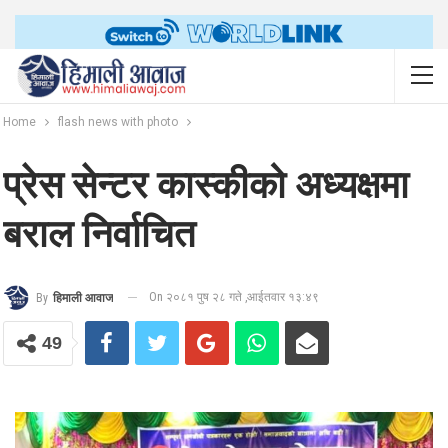
Home
flash news with photo
प्रेस सेन्टर कास्कीको अध्यक्षमा
बराल निर्वाचित
On २०८१ पुष २८ गते ,आईतवार १३:४९
By
हिमाली आवाज
49