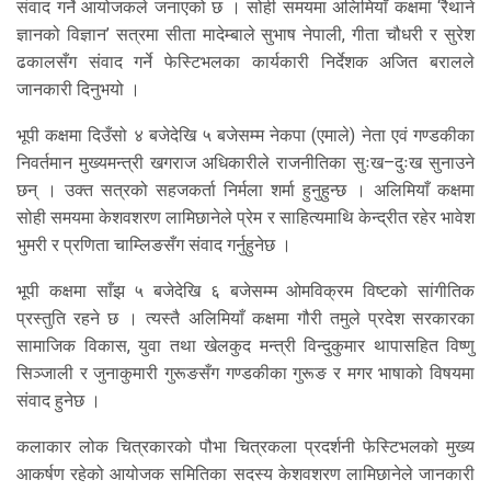
संवाद गर्ने आयोजकले जनाएको छ । सोही समयमा अलिमियाँ कक्षमा ‘रैथाने
ज्ञानको विज्ञान’ सत्रमा सीता मादेम्बाले सुभाष नेपाली, गीता चौधरी र सुरेश
ढकालसँग संवाद गर्ने फेस्टिभलका कार्यकारी निर्देशक अजित बरालले
जानकारी दिनुभयो ।
भूपी कक्षमा दिउँसो ४ बजेदेखि ५ बजेसम्म नेकपा (एमाले) नेता एवं गण्डकीका
निवर्तमान मुख्यमन्त्री खगराज अधिकारीले राजनीतिका सुःख–दुःख सुनाउने
छन् । उक्त सत्रको सहजकर्ता निर्मला शर्मा हुनुहुन्छ । अलिमियाँ कक्षमा
सोही समयमा केशवशरण लामिछानेले प्रेम र साहित्यमाथि केन्द्रीत रहेर भावेश
भुमरी र प्रणिता चाम्लिङसँग संवाद गर्नुहुनेछ ।
भूपी कक्षमा साँझ ५ बजेदेखि ६ बजेसम्म ओमविक्रम विष्टको सांगीतिक
प्रस्तुति रहने छ । त्यस्तै अलिमियाँ कक्षमा गौरी तमुले प्रदेश सरकारका
सामाजिक विकास, युवा तथा खेलकुद मन्त्री विन्दुकुमार थापासहित विष्णु
सिञ्जाली र जुनाकुमारी गुरूङसँग गण्डकीका गुरूङ र मगर भाषाको विषयमा
संवाद हुनेछ ।
कलाकार लोक चित्रकारको पौभा चित्रकला प्रदर्शनी फेस्टिभलको मुख्य
आकर्षण रहेको आयोजक समितिका सदस्य केशवशरण लामिछानेले जानकारी