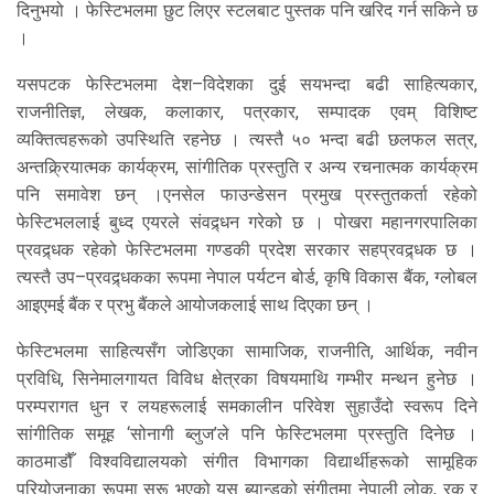
दिनुभयो । फेस्टिभलमा छुट लिएर स्टलबाट पुस्तक पनि खरिद गर्न सकिने छ
।
यसपटक फेस्टिभलमा देश–विदेशका दुई सयभन्दा बढी साहित्यकार,
राजनीतिज्ञ, लेखक, कलाकार, पत्रकार, सम्पादक एवम् विशिष्ट
व्यक्तित्वहरूको उपस्थिति रहनेछ । त्यस्तै ५० भन्दा बढी छलफल सत्र,
अन्तक्र्रियात्मक कार्यक्रम, सांगीतिक प्रस्तुति र अन्य रचनात्मक कार्यक्रम
पनि समावेश छन् ।एनसेल फाउन्डेसन प्रमुख प्रस्तुतकर्ता रहेको
फेस्टिभललाई बुध्द एयरले संवद्र्धन गरेको छ । पोखरा महानगरपालिका
प्रवद्र्धक रहेको फेस्टिभलमा गण्डकी प्रदेश सरकार सहप्रवद्र्धक छ ।
त्यस्तै उप–प्रवद्र्धकका रूपमा नेपाल पर्यटन बोर्ड, कृषि विकास बैंक, ग्लोबल
आइएमई बैंक र प्रभु बैंकले आयोजकलाई साथ दिएका छन् ।
फेस्टिभलमा साहित्यसँग जोडिएका सामाजिक, राजनीति, आर्थिक, नवीन
प्रविधि, सिनेमालगायत विविध क्षेत्रका विषयमाथि गम्भीर मन्थन हुनेछ ।
परम्परागत धुन र लयहरूलाई समकालीन परिवेश सुहाउँदो स्वरूप दिने
सांगीतिक समूह ‘सोनागी ब्लुज’ले पनि फेस्टिभलमा प्रस्तुति दिनेछ ।
काठमाडौँ विश्वविद्यालयको संगीत विभागका विद्यार्थीहरूको सामूहिक
परियोजनाका रूपमा सुरू भएको यस ब्यान्डको संगीतमा नेपाली लोक, रक र