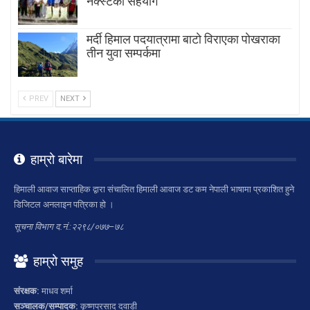
नेक्स्टको सहयोग
मर्दी हिमाल पदयात्रामा बाटाे विराएका पाेखराका
तीन युवा सम्पर्कमा
PREV
NEXT
हाम्रो बारेमा
हिमाली आवाज साप्ताहिक द्वारा संचालित हिमाली आवाज डट कम नेपाली भाषामा प्रकाशित हुने
डिजिटल अनलाइन पत्रिका हो ।
सूचना विभाग द.नं.:२२९८/०७७–७८
हाम्रो समुह
संरक्षक:
माधव शर्मा
सञ्चालक/सम्पादक:
कृष्णप्रसाद दवाडी