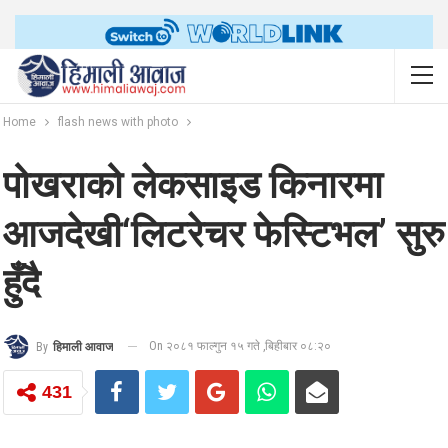
Home
flash news with photo
पोखराको लेकसाइड किनारमा
आजदेखी‘लिटरेचर फेस्टिभल’ सुरु
हुँदै
On २०८१ फाल्गुन १५ गते ,बिहीबार ०८:२०
By
हिमाली आवाज
431