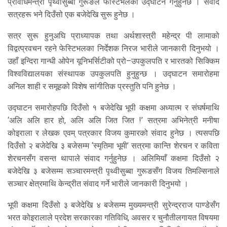
प्रविधिमन्त्री पृथ्वीसुब्बा गुरूङले फेस्टिभलको उद्घाटन गर्नुहुनेछ । संवाद
सत्रहरू भने दिउँसो एक बजेदेखि सुरू हुनेछ ।
सत्र सुरू हुनुअघि प्राध्यापक तथा अर्थशास्त्री महेन्द्र पी लामाको
विद्वत्प्रवचन रहने फेस्टिभलका निर्देशक निरज भारीले जानकारी दिनुभयो ।
उहाँ इन्दिरा गान्धी ओपेन यूनिभर्सिटीको प्रो–उपकुलपति र भारतको सिक्किम
विश्वविद्यालयका संस्थापक उपकुलपति हुनुहुन्छ । उद्घाटन समारोहमा
अनिल शाही र समूहको विशेष सांगीतिक प्रस्तुति पनि हुनेछ ।
उद्घाटन समारोहपछि दिउँसो १ बजेदेखि भूपी कक्षमा अध्यात्म र संघर्षमाथि
‘अलि अलि हार हो, अलि अलि जित जित !’ सत्रमा अभिनेत्री मनीषा
कोइराला र लेखक एवम् पत्रकार विजय कुमारको संवाद हुनेछ । त्यसपछि
दिउँसो २ बजेदेखि ३ बजेसम्म ‘स्मृतिमा भूमी’ सत्रमा कान्ति शेरचन र कविता
शेरचनसँग वसन्त थापाले संवाद गर्नुहुनेछ । अलिमियाँ कक्षमा दिउँसो २
बजेदेखि ३ बजेसम्म सञ्चारमन्त्री पृथ्वीसुब्बा गुरूङसँग विजय तिमल्सिनाले
सञ्चार क्षेत्रमाथि केन्द्रीत संवाद गर्ने भारीले जानकारी दिनुभयो ।
भूपी कक्षमा दिउँसो ३ बजेदेखि ४ बजेसम्म मुख्यमन्त्री सुरेन्द्रराज पाण्डेसँग
भरत कोइरालाले प्रदेश सरकारका गतिविधि, अवसर र चुनौतीलगायत विषयमा