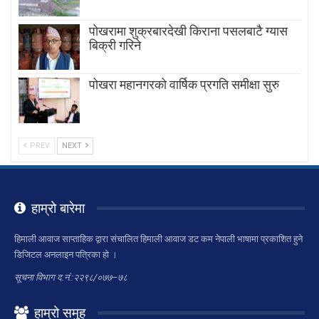
पोखरामा शुक्रबारदेखी किराना पसलबाटै ग्यास
बिक्री गरिने
पोखरा महानगरको वार्षिक प्रगति समीक्षा सुरु
PREV
NEXT
हाम्रो बारेमा
हिमाली आवाज साप्ताहिक द्वारा संचालित हिमाली आवाज डट कम नेपाली भाषामा प्रकाशित हुने
डिजिटल अनलाइन पत्रिका हो ।
सूचना विभाग द.नं.:२२९८/०७७–७८
हाम्रो समुह