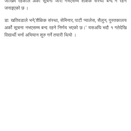
जोखिम रहेकोले अर्को सूचना जारी नभएसम्म शैक्षिक संस्था बन्द नै रहने
जनाइएको छ ।
डा. खतिवडाले भने,‘शैक्षिक संस्था, सेमिनार, पाटी प्यालेस, सैलुन, पुस्तकालय
अर्को सूचना नभएसम्म बन्द रहने निर्णय भएको छ।’ यसअघि भदौ १ गतेदेखि
विद्यार्थी भर्ना अभियान सुरु गर्ने तयारी थियो ।