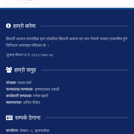
हाम्रो बारेमा
हिमाली आवाज साप्ताहिक द्वारा संचालित हिमाली आवाज डट कम नेपाली भाषामा प्रकाशित हुने
डिजिटल अनलाइन पत्रिका हो ।
सूचना विभाग द.नं.:२२९८/०७७–७८
हाम्रो समुह
संरक्षक:
माधव शर्मा
सञ्चालक/सम्पादक:
कृष्णप्रसाद दवाडी
कार्यकारी सम्पादकः
गणेश पहारी
ब्यवस्थापकः
अनिल पौडेल
सम्पर्क ठेगाना
कार्यालय:
पोखरा–८, सृजनाचोक