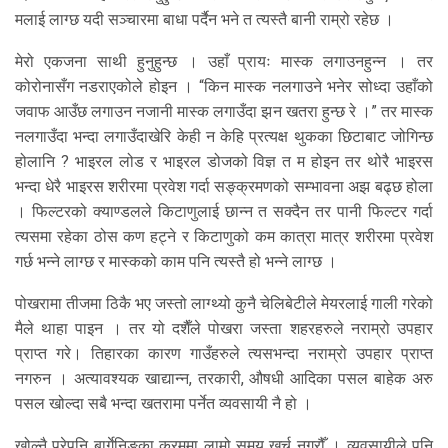
मलाई लाग्छ यदी सञ्चारमा बाधा पर्दैन भने त त्यस्तै बानी राम्रो रहेछ ।
मेरो एकजना साथी हुनुहुन्छ । उहाँ प्रायः मास्क लगाउनहुन्न । तर
कोरोनासँग नडराएकोले होइन । “किन मास्क नलगाउने भनेर सोध्दा उहाँको
जवाफ आउँछ लगाउन नजानी मास्क लगाउँदा झन खतरा हुन्छ रे ।” तर मास्क
नलगाउँदा भन्दा लगाउँदाखेरि केही न केहि प्रत्यक्ष थुकका छिटाबाट जोगिन्छ
होलानि ? भाइरल लोड र भाइरल डोजको विज्ञ त म होइन तर थोरै भाइरस
भन्दा धेरै भाइरस शरीरमा प्रवेश गर्दा सङ्क्रमणको सम्भावना अझ बढ्छ होला
। फिल्टरको क्याण्डलले किटाणुलाई छान्न त सक्दैन तर पानी फिल्टर गर्दा
त्यसमा रहेका ठोस कण हट्ने र किटाणुको कम कात्रा मात्र शरीरमा प्रवेश
गर्छ भन्ने लाग्छ र मास्कको काम पनि त्यस्तै हो भन्ने लाग्छ ।
पोखरामा तीजमा ठिकै भए जस्तो लाग्थ्यो कुनै चेलिबेटीले मेयरलाई गाली गरेको
मैले थाहा पाइन । तर यो दशैँले पोखरा जस्ता शहरहरुले नराम्रो उपहार
प्राप्त गरे। तिहारका कारण गाउँहरुले त्यसभन्दा नराम्रो उपहार प्राप्त
नगरुन । अत्यावश्यक खाद्यान्न, तरकारी, औषधी आदिका पसल बाहेक अरु
पसल खोल्दा सबै भन्दा खतरामा पर्नेत व्यवसायी नै हो ।
खोल्नै परेपनि बार्गेनिङका क्रममा लामो समय खर्च नगरौँ । व्यवसायीले पनि