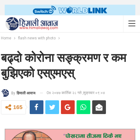
Home
flash news with photo
बढ्दो कोरोना सङ्क्रमण र कम
बुझिएको एस्एमएस्
On २०७७ कार्तिक २८ गते ,शुक्रबार ०९:०४
By
हिमाली आवाज
165