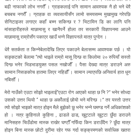
बढी नाफाको लोभ नगरौँ । ग्राहकलाई पनि सामान आवश्यक नै हो भने धेरै
बचबच नगरौँ । ग्राहक वा व्यवसायीसँग लामो समयसम्म मुखामुख गरेपछि
सेनिटाइजर लगाएर कहाँ बच्न सकिन्छ र ? भिटामिन डि का लागि पनि
मांसाहारीहरुले माछामासु र खानैपर्ने होला तर सरकारी विज्ञापनमा आउने
माछामासु राम्रोसँग पकाएर खाउँ भन्ने विज्ञापनले मात्र पुग्देन ।
धेरै सतर्कता त किन्नेबेलादेखि लिएर पकाउने बेलासम्म आवश्यक पर्छ । यो
सङ्कटको बेलामा “त्यो भाइले राम्रो मासु दिन्छ वा किलोमा २० रुपियाँ सस्तो
दिन्छ भनेर भिडभाडयुक्त पसल नखोजौँ । पैसा देख्दा मात्र डराउने अरु
सामान निसङकोच हातमा लिएर नहिडौँ । सामान ल्याएपछि अनिवार्य हात धुन
नबिर्सौँ ।
मेरो गाउँको एउटा सोझो भाइलाई“एउटा रोग आएको थाहा छ नि ?” भनेर सोध्दा
उसको उत्तर थियो “ थाहा छ अर्कोलाई छोयो भने मरिन्छ ।” तर यस्तो उत्तर
त्यो सोझो भाइको मात्र होइन मैले बुझेको छु भनेर भन्ने घमण्ड गर्ने अधिकांशको
हो । नत्र कुहिनाले कुहिना , ढाडले ढाड, खुट्टाले खुट्टा छुँदा डराउने
मानिसहरु चिउँडोमा मास्क राखेर घण्टौँ गफिँदा किन डराउँदैन ? छुँदा मात्र
होइन बिना मास्क छोटो दुरीमा रहेर गफ गर्दा सङ्क्रमणको सर्वाधिक खतरा