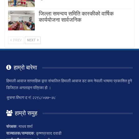
जिल्ला समन्वय समिति कास्कीको वार्षिक
कार्ययोजना सार्वजनिक
PREV
NEXT
हाम्रो बारेमा
हिमाली आवाज साप्ताहिक द्वारा संचालित हिमाली आवाज डट कम नेपाली भाषामा प्रकाशित हुने
डिजिटल अनलाइन पत्रिका हो ।
सूचना विभाग द.नं.:२२९८/०७७–७८
हाम्रो समुह
संरक्षक:
माधव शर्मा
सञ्चालक/सम्पादक:
कृष्णप्रसाद दवाडी