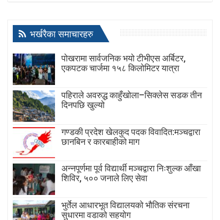
भर्खरैका समाचारहरु
पोखरामा सार्वजनिक भयो टीभीएस अर्बिटर,
एकपटक चार्जमा १५८ किलोमिटर यात्रा
पहिराले अवरुद्ध काहुँखोला–सिक्लेस सडक तीन
दिनपछि खुल्यो
गण्डकी प्रदेश खेलकुद पदक विवादित:मञ्चद्वारा
छानबिन र कारबाहीको माग
अन्नपूर्णमा पूर्व विद्यार्थी मञ्चद्वारा निःशुल्क आँखा
शिविर, ५०० जनाले लिए सेवा
भुर्तेल आधारभूत विद्यालयको भौतिक संरचना
सुधारमा वडाको सहयोग