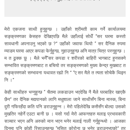
मेरो एकजना साथी हुनुहुन्छ । उहाँको श्रीमती काम गर्ने कार्यालयमा
सङ्क्रमणका केसहरु देखिएपछि मैले उहाँलाई सोधेँ “सर घरमा कस्तो
सावधानी अपनाउनु भएको छ ?” उहाँको जवाफ थियो “ सर दैनिक रुपमा
म्याडम घरमा आएर कपडा फेर्नुहुन्छ, नुहाउनुहुन्छ अनि मात्र भित्र पस्नुहुन्छ ।
म त ढुक्क छु । मैले भनेँ“सर कपडा र शरीरको बाहिरी भागबाट हुनसक्ने
सम्भावित सङ्क्रमणबाट त बचियो तर सङ्क्रमणको मुख्य केन्द्र मुखबाट त
सङ्क्रमणको सम्भावना यथावत रह्यो नि ” “ए सर मैले त त्यता सोचेकै थिइन
नि ।”
केही साथीहरु भन्नुहुन्छ “ चैतमा लकडाउन भएदेखि नै मैले घरबाहिर खाएकै
छैन” तर दैनिक मद्यपानको लागि मधुशाला जाने साथीसँग बिना मास्क, बिना
दुरी गफिरहँदा कति पनि डराउनुहुन्न । मेरो पहिलेदेखि कसैसँग बोल्दा उसको
मुखतिर नहेर्ने एउटा बानी छ । यसो गर्दा मेरो आफन्तहरु मलाइ प्रभावकारी
सञ्चार भएन अनि अरुको मान भएन भनेर मलाई गाली गर्नुहुन्थ्यो । आजका
दिनमा पनि कोही रिसाउनुहुन्छ “मसित कोरोना छ भनेर डराउनुभएको” तर