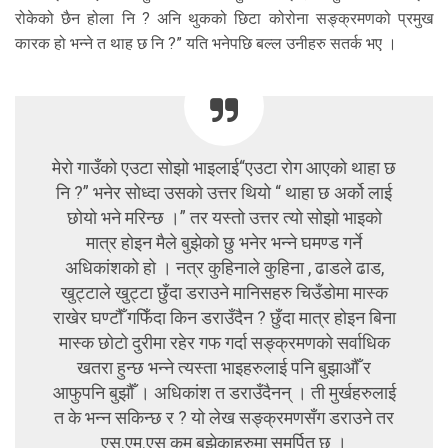
रोकेको छैन होला नि ? अनि थुकको छिटा कोरोना सङ्क्रमणको प्रमुख
कारक हो भन्ने त थाह छ नि ?” यति भनेपछि बल्ल उनीहरु सतर्क भए ।
मेरो गाउँको एउटा सोझो भाइलाई“एउटा रोग आएको थाहा छ
नि ?” भनेर सोध्दा उसको उत्तर थियो “ थाहा छ अर्को लाई
छोयो भने मरिन्छ ।” तर यस्तो उत्तर त्यो सोझो भाइको
मात्र होइन मैले बुझेको छु भनेर भन्ने घमण्ड गर्ने
अधिकांशको हो । नत्र कुहिनाले कुहिना , ढाडले ढाड,
खुट्टाले खुट्टा छुँदा डराउने मानिसहरु चिउँडोमा मास्क
राखेर घण्टौँ गफिँदा किन डराउँदैन ? छुँदा मात्र होइन बिना
मास्क छोटो दुरीमा रहेर गफ गर्दा सङ्क्रमणको सर्वाधिक
खतरा हुन्छ भन्ने त्यस्ता भाइहरुलाई पनि बुझाऔँ र
आफुपनि बुझौँ । अधिकांश त डराउँदैनन् । ती मुर्खहरुलाई
त के भन्न सकिन्छ र ? यो लेख सङ्क्रमणसँग डराउने तर
एस्.एम्.एस् कम बुझेकाहरुमा समर्पित छ ।