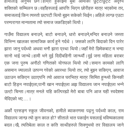
हामीलाई अनुभव छैन।हाम्रो हुर्काईमा बुबा आमाको छुट्टाछुट्टै अदृश्य
शक्तिको सम्मिलन छ।वहाँहरुलाई आपत्ति थिएन छोरीहरु मात्र भएकोमा तर,
समाजलाई किन त्यस्तो छटपटी थियो बुझ्न सकेको थिईन।अहिले लाग्छ एउटा
परम्परागत मान्यतामा त्यो समाज जकडिएको थियो।
गाउँमा विद्यालय बनाउने, बाटो बनाउने, धारो बनाउने,मन्दिर बनाउने जस्ता
विभिन्न खालका सामाजिक कार्य हुने गर्दथे । जसको लागि बिदाको दिन पारेर
झारा जानु पर्दथ्यो अथवा भनौ झारा प्रथा थियो।जहाँ मेरो छिमेकबाट म भन्दा
सानो भाई जान्थे।हामी भने दुई दिदीबहिनी जान्थ्यौं।दुई जना महिला बराबर
एक जना पुरुष अनौठो गणितको योगफल थियो त्यो।समान कामको लागि
असमान ज्यालाले उत्पन्न गरेको अवस्था थियो तर, त्यो बुझ्न सकिएन, आवाज
उठाउन सकिएन उठाएपनि त्यो आवाज घरभित्र मात्र सिमित हुन्थ्यो किनकी
बाटो हिड्न नपाईएला,पानी खान नपाईएला अझ विद्यालय जान नपाईएला भन्ने
उल्टो चिन्ता।मात्र मनले यहि कल्पिरह्यो मेरो बाबा पनि आज यही स्वदेशमा
भैदिएको भए……।
अर्को प्रसङ्ग स्कुल जीवनको, हामीले ब्याकरणमा पढ्नु पर्दथ्यो काल, राम
विद्यालय जान्छ त्यो कुन काल हो? सीताले भात पकाईन यसलाई भविष्यकालमा
बदल।खै, त्यतिबेला काल त कति साथीहरुले सिक्नुभयो तर विद्यालय जाने