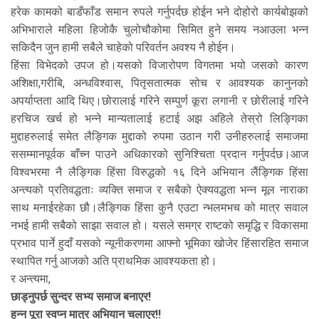
हरेक कामको बाडँफाँड समान रुपले गर्नुपर्दछ होईन भने दोहोरो कार्यबोझको
अभिभाराले महिला हिजोकै चुलोचौकोमा सिमित हुने समय नआउला भन्न
सकिदैन जुन हामी सबैले चाहेको परिवर्तन अवश्य नै होईन।
हिंसा विभेदको उपज हो।यसको विजारोपण विगतमा भयो जसको कारण
अशिक्षा,गरीबि, अन्धविश्वास, पितृसतात्मक सोच र आवश्यक कानुनको
अपर्याप्तता आदि थिए।छोरालाई गरिने सम्पुर्ण कूरा लगानी र छोरीलाई गरिने
हरचिज खर्च हो भन्ने मान्यतालाई हटाई अझ अहिले तेस्रो लिङ्गिका
मुद्दाहरुलाई समेत लैङ्गिक मुद्दाको रुपमा उठान गरी उनीहरुलाई समाजमा
ससम्मानपूर्वक बाँच्न पाउने अधिकारको सुनिश्चिता प्रदान गर्नुपर्दछ।आज
विश्वभरमा नै लैङ्गिक हिंसा विरुद्धको १६ दिने अभियान लैंङ्गिक हिंसा
अन्त्यको प्रतिवद्धताः व्यक्ति समाज र सबैको ऐक्यवद्धता भन्न मूल नाराका
साथ मनाईरहेका छौ।लैङ्गिक हिंसा कुनै एउटा न्भलमभच को मात्र सवाल
नभई हामी सबैको साझा सवाल हो। यसले समग्र राष्टको समृद्धि र विकासमा
प्रभाव पार्ने हुदाँ यसको न्यूनीकरणमा आफ्नो भूमिका खोजेर हिंसारहित समाज
स्थापित गर्नु आजको अति प्राथमिक आवश्यकता हो।
र अन्त्यमा,
छाड्नुपर्छ सुन्दर सभ्य समाज बनाएर!
हुन्न पूरा स्वप्न मात्र अभियान चलाएर!!