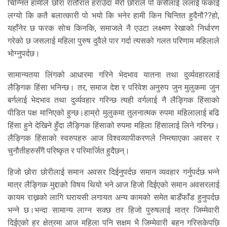
चिन्नित हामीले छोरा रातौरात हराउँदा मेरो छोराले पो कसैलाई ललाई फकाई
लग्यो कि कतै बलात्कारी पो भयो कि भनेर हामी किन चिन्तित हुदैनौ??हो,
यहाँनेर छ फरक सोच किनकि, समाजले नै एउटा लक्ष्मण रेखाको निर्धारण
गरेको छ जसलाई महिला पुरुष दुवैले पार गर्दा त्यसको गलत परिणाम महिलाले
भोग्नुपर्दछ।
सामान्यतया लिंगको आधारमा गरिने भेदभाव यातना तथा दुर्व्यवहारलाई
लैङ्गिक हिंसा भनिन्छ। तर, समाज देश र परिवेश अनुरुप जुन मुलुकमा जुन
बर्गलाई भेदभाव तथा दुर्व्यवहार गरिन्छ त्यही वर्गलाई नै लैङ्गिक हिंसाको
पीडित पक्ष मानिएको हुन्छ।हाम्रो मुलुकमा तुलनात्मक रुपमा महिलालाई बढि
हिंसा हुने देखिने हुँदा लैङ्गिक हिंसाको रुपमा महिला हिंसालाई लिने गरिन्छ।
लैङ्गिक हिंसाको स्वरुपहरु आज विश्वव्यापीकरणले निम्त्याएका अवसर र
चुनौतीहरुसँगै परिष्कृत र परिमार्जित हुदैछन्।
हिजो छोरा छोरीलाई समान अवसर दिईनुपर्दछ समान व्यवहार गर्नुपर्दछ भन्ने
मात्र लैङ्गिक मुद्दाको विषय थियो भने आज हिजो दिईएको समान अवसरलाई
कायम राख्नको लागि घरायसी लगायत अन्य कामको समेत बाडँफाँड हुनुपर्दछ
भन्ने छ।भन्दा सामान्य लाग्न सक्छ तर हिजो पुरुषलाई मात्र जिम्मेवारी
दिईएको हर क्षेत्रमा आज महिला पनि सक्षम भै जिम्मेवारी बहन गरिसकेपछि