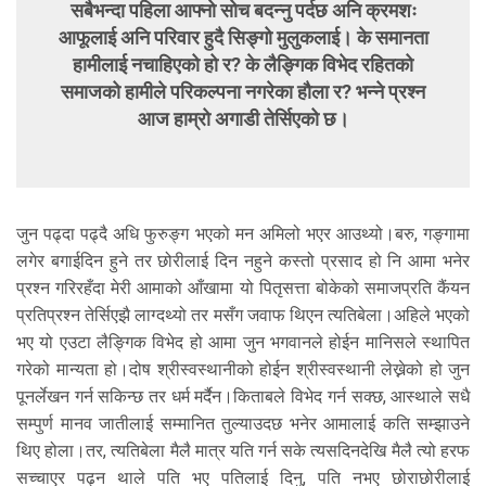
सबैभन्दा पहिला आफ्नो सोच बदन्नु पर्दछ अनि क्रमशः
आफूलाई अनि परिवार हुदै सिङ्गो मुलुकलाई। के समानता
हामीलाई नचाहिएको हो र? के लैङ्गिक विभेद रहितको
समाजको हामीले परिकल्पना नगरेका हौला र? भन्ने प्रश्न
आज हाम्रो अगाडी तेर्सिएको छ।
जुन पढ्दा पढ्दै अधि फुरुङ्ग भएको मन अमिलो भएर आउथ्यो।बरु, गङ्गामा
लगेर बगाईदिन हुने तर छोरीलाई दिन नहुने कस्तो प्रसाद हो नि आमा भनेर
प्रश्न गरिरहँदा मेरी आमाको आँखामा यो पितृसत्ता बोकेको समाजप्रति कैंयन
प्रतिप्रश्न तेर्सिएझै लाग्दथ्यो तर मसँग जवाफ थिएन त्यतिबेला।अहिले भएको
भए यो एउटा लैङ्गिक विभेद हो आमा जुन भगवानले होईन मानिसले स्थापित
गरेको मान्यता हो।दोष श्रीस्वस्थानीको होईन श्रीस्वस्थानी लेख्नेको हो जुन
पूनर्लेखन गर्न सकिन्छ तर धर्म मर्दैन।किताबले विभेद गर्न सक्छ, आस्थाले सधै
सम्पुर्ण मानव जातीलाई सम्मानित तुल्याउदछ भनेर आमालाई कति सम्झाउने
थिए होला।तर, त्यतिबेला मैलै मात्र यति गर्न सके त्यसदिनदेखि मैलै त्यो हरफ
सच्चाएर पढ्न थाले पति भए पतिलाई दिनु, पति नभए छोराछोरीलाई