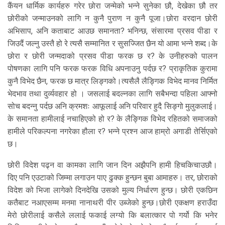
कैंयन धार्मिक कार्यहरु गरेर छोरा जन्मेको भन्ने सुनेका छौ, देखेका छौ तर
छोरीको जन्माउनको लागि न कुनै पुराण न कुनै पूजा।छोरा वरदान छोरी
अभिसाप, अनि कताबाट आउछ समानता? भनिन्छ, संसारमा प्रसव पीडा र
जिउदैं जल्नु उस्तै हो रे त्यसै सम्मानित र सुसज्जित छैन यो आमा भन्ने शब्द।के
छोरा र छोरी जन्मदाको प्रसव पीडा फरक छ र? के उनीहरुको पालन
पोषणका लागि पनि फरक फरक विधि अपनाउनु पर्दछ र? प्राकृतिक कुरामा
कुनै विभेद छैन, फरक छ मात्र लिङ्गको।त्यसैलै लैङ्गिक विभेद मानव निर्मित
भेदभाव तथा दुर्व्यवहार हो । जसलाई बदल्नका लागि सबैभन्दा पहिला आफ्नो
सोच बदन्नु पर्दछ अनि क्रमशः आफूलाई अनि परिवार हुदै सिङ्गो मुलुकलाई।
के समानता हामीलाई नचाहिएको हो र? के लैङ्गिक विभेद रहितको समाजको
हामीले परिकल्पना नगरेका हौला र? भन्ने प्रश्न आज हाम्रो अगाडी तेर्सिएको
छ।
छोरी विदेश पढ्न वा कामका लागि जान दिन अझैपनि हामी हिचकिचाउछौ।
दिए पनि एउटाको जिम्मा लगाउन पाए ढुक्क हुन्छन बुबा आमाहरु। तर, छोराको
विदेश को भिजा लागेको दिनदेखि उसको मुल्य निर्धारण हुन्छ। छोरी एकछिन
कतैबाट नआएसम्म मनमा नानाथरी पीर उब्जेको हुन्छ।छोरी एकक्षण हराउँदा
मेरो छोरीलाई कसैले ललाई फकाई लग्यो कि बलात्कार पो गर्यो कि भनेर