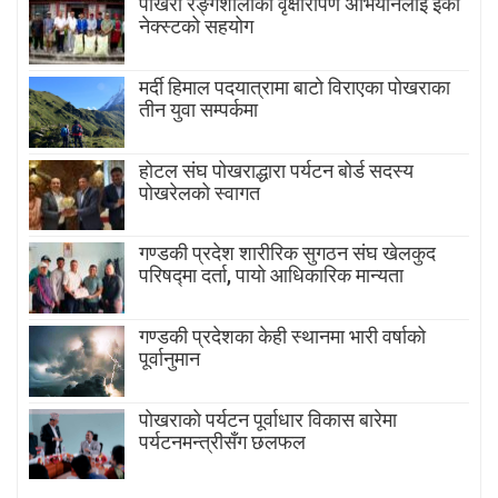
पोखरा रङ्गशालाको वृक्षारोपण अभियानलाई इको
नेक्स्टको सहयोग
मर्दी हिमाल पदयात्रामा बाटाे विराएका पाेखराका
तीन युवा सम्पर्कमा
होटल संघ पोखराद्धारा पर्यटन बोर्ड सदस्य
पोखरेलको स्वागत
गण्डकी प्रदेश शारीरिक सुगठन संघ खेलकुद
परिषद्मा दर्ता, पायाे आधिकारिक मान्यता
गण्डकी प्रदेशका केही स्थानमा भारी वर्षाको
पूर्वानुमान
पाेखराकाे पर्यटन पूर्वाधार विकास बारेमा
पर्यटनमन्त्रीसँग छलफल