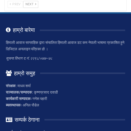
PREV
NEXT
हाम्रो बारेमा
हिमाली आवाज साप्ताहिक द्वारा संचालित हिमाली आवाज डट कम नेपाली भाषामा प्रकाशित हुने
डिजिटल अनलाइन पत्रिका हो ।
सूचना विभाग द.नं.:२२९८/०७७–७८
हाम्रो समुह
संरक्षक:
माधव शर्मा
सञ्चालक/सम्पादक:
कृष्णप्रसाद दवाडी
कार्यकारी सम्पादकः
गणेश पहारी
ब्यवस्थापकः
अनिल पौडेल
सम्पर्क ठेगाना