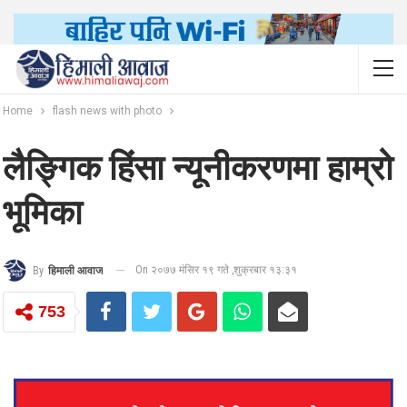
Home
flash news with photo
लैङ्गिक हिंसा न्यूनीकरणमा हाम्रो
भूमिका
On २०७७ मंसिर १९ गते ,शुक्रबार १३:३१
By
हिमाली आवाज
753