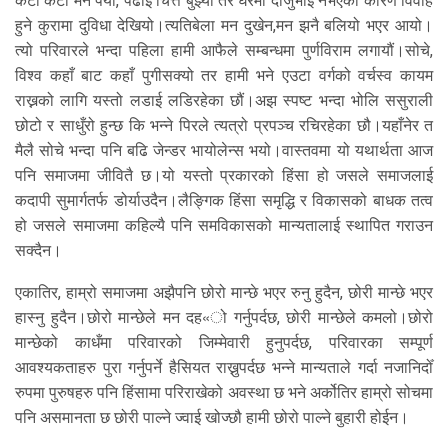
केटा केटी मन पर्यो, पढाई चित्त बुझ्यो तर घरमा दाजुभाई नभएको कारण विवाह
हुने कुरामा दुविधा देखियो।त्यतिबेला मन दुखेन,मन झनै बलियो भएर आयो।
त्यो परिवारले भन्दा पहिला हामी आफैले सम्बन्धमा पुर्णविराम लगायौं।सोचे,
विश्व कहाँ बाट कहाँ पुगीसक्यो तर हामी भने एउटा वर्गको वर्चस्व कायम
राख्नको लागि यस्तो लडाई लडिरहेका छौं।अझ स्पष्ट भन्दा भोलि ससुराली
छोटो र साधुँरो हुन्छ कि भन्ने पिरले त्यत्रो प्रपञ्च रचिरहेका छौ।यहाँनेर त
मैलै सोचे भन्दा पनि बढि जेन्डर भायोलेन्स भयो।वास्तवमा यो यथार्थता आज
पनि समाजमा जीवितै छ।यो यस्तो प्रकारको हिंसा हो जसले समाजलाई
कदापी सुमार्गतर्फ डोर्याउदैन।लैङ्गिक हिंसा समृद्धि र विकासको बाधक तत्व
हो जसले समाजमा कहिल्यै पनि समविकासको मान्यतालाई स्थापित गराउन
सक्दैन।
एकातिर, हाम्रो समाजमा अझैपनि छोरो मान्छे भएर रुनु हुदैन, छोरी मान्छे भएर
हास्नु हुदैन।छोरो मान्छेले मन दह«ो गर्नुपर्दछ, छोरी मान्छेले कमलो।छोरो
मान्छेको काधँमा परिवारको जिम्मेवारी हुनुपर्दछ, परिवारका सम्पूर्ण
आवश्यकताहरु पुरा गर्नुपर्ने हैसियत राख्नुपर्दछ भन्ने मान्यताले गर्दा नजानिदोँ
रुपमा पुरुषहरु पनि हिंसामा परिराखेको अवस्था छ भने अर्कोतिर हाम्रो सोचमा
पनि असमानता छ छोरी पाल्ने ज्वाई खोज्छौ हामी छोरो पाल्ने बुहारी होईन।