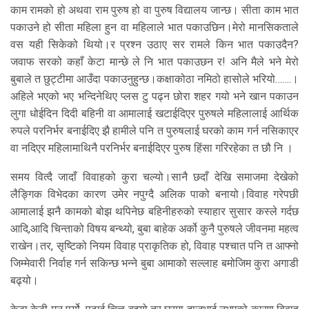
काम रामको हो अथवा राम पुरुष हो वा पुरुष विद्यालय जान्छ। सीता काम भात
पकाउने हो सीता महिला हुन वा महिलाले भात पकाउछिन।मेरो मानसिकताले
वस यही सिकेको थियो।र प्रश्न उठाए सर रामले किन भात पकाउदैन?
जवाफ सरको कहाँ केटा मान्छे ले नि भात पकाउछन र! अनि मैले भने मेरो
बुबाले त छुट्टीमा आउँदा पकाउनुहुन्छ।कक्षाकोठा नमिठो हासोले भरियो…….।
अहिले भएको भए भन्दिनेथिए प्लस टु पढ्न छोरा शहर गयो भने खान पकाउन
लुगा धोईदिन दिदी बहिनी वा आमालाई खटाईदिएर पुरुषले महिलालाई आर्थिक
रुपले परनिर्भर बनाईदिए झै हामीले पनि त पुरुषलाई घरको काम गर्न नसिकाएर
वा नदिएर महिलामाथिनै परनिर्भर बनाईदिएर पुरुष हिंसा गरिरहेका त छौ नि ।
समय वित्दै जादाँ विवाहको कुरा चल्यो।सानै छदाँ देखि समाजमा देखेको
लैङ्गिक विभेदका कारण उमेर नपुग्दै अलिक पाको बनायो।विवाह गरेपछी
आमालाई झनै कामको बोझ थपिनेछ बहिनीहरुको स्याहार सुसार कस्ले गर्दछ
आदि,आदि चिन्ताको विषय बन्थ्यो, बुबा बाहेक अर्को कुनै पुरुषले जीवनमा महत्व
राखेन।तर, सृष्टिको नियम विवाह प्राकृतिक हो, विवाह पश्चात पनि त आफ्नो
जिम्मेवारी निर्वाह गर्न सकिन्छ भन्ने बुबा आमाको सल्लाह बमोजिम कुरा अगाडी
बढ्यो।