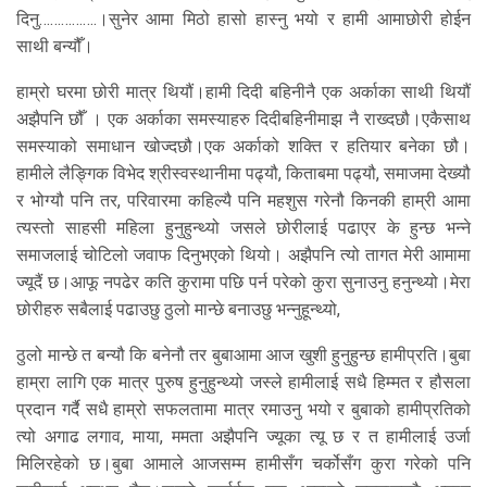
दिनु…………….।सुनेर आमा मिठो हासो हास्नु भयो र हामी आमाछोरी होईन
साथी बन्यौँ।
हाम्रो घरमा छोरी मात्र थियौं।हामी दिदी बहिनीनै एक अर्काका साथी थियौं
अझैपनि छौँ । एक अर्काका समस्याहरु दिदीबहिनीमाझ नै राख्दछौ।एकैसाथ
समस्याको समाधान खोज्दछौ।एक अर्काको शक्ति र हतियार बनेका छौ।
हामीले लैङ्गिक विभेद श्रीस्वस्थानीमा पढ्यौ, किताबमा पढ्यौ, समाजमा देख्यौ
र भोग्यौ पनि तर, परिवारमा कहिल्यै पनि महशुस गरेनौ किनकी हाम्री आमा
त्यस्तो साहसी महिला हुनुहुन्थ्यो जसले छोरीलाई पढाएर के हुन्छ भन्ने
समाजलाई चोटिलो जवाफ दिनुभएको थियो। अझैपनि त्यो तागत मेरी आमामा
ज्यूदैं छ।आफू नपढेर कति कुरामा पछि पर्न परेको कुरा सुनाउनु हनुन्थ्यो।मेरा
छोरीहरु सबैलाई पढाउछु ठुलो मान्छे बनाउछु भन्नुहून्थ्यो,
ठुलो मान्छे त बन्यौ कि बनेनौ तर बुबाआमा आज खुशी हुनुहुन्छ हामीप्रति।बुबा
हाम्रा लागि एक मात्र पुरुष हुनुहुन्थ्यो जस्ले हामीलाई सधै हिम्मत र हौसला
प्रदान गर्दै सधै हाम्रो सफलतामा मात्र रमाउनु भयो र बुबाको हामीप्रतिको
त्यो अगाढ लगाव, माया, ममता अझैपनि ज्यूका त्यू छ र त हामीलाई उर्जा
मिलिरहेको छ।बुबा आमाले आजसम्म हामीसँग चर्कोसँग कुरा गरेको पनि