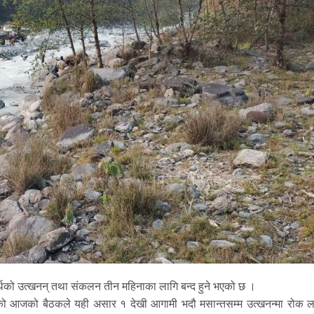
्थको उत्खनन् तथा संकलन तीन महिनाका लागि बन्द हुने भएको छ ।
को आजको बैठकले यही असार १ देखी आगामी भदौ मसान्तसम्म उत्खनन्मा रोक ल