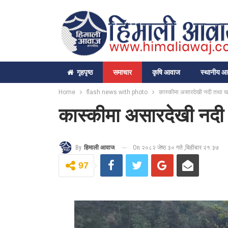
गृहपृष्‍ठ
समाचार
कृषि आवाज
स्थानीय 
Home
flash news with photo
कास्कीमा असारदेखी नदी तथा खान
कास्कीमा असारदेखी नदी 
On २०८२ जेष्ठ ३० गते ,बिहीबार २१:३७
By
हिमाली आवाज
97