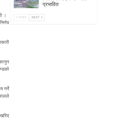
प्रभावित
हो ।
PREV
NEXT
िर्णय
सरकारी
 कानुन
ण्डको
 गर्ने
रालले
 खरिद