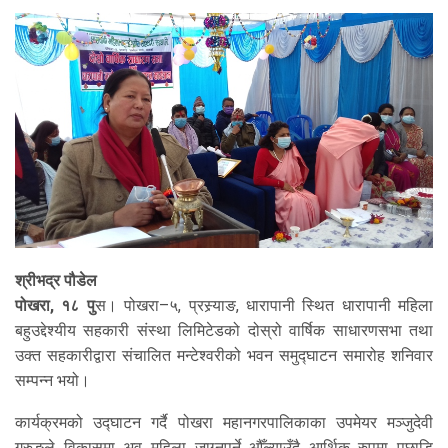
श्रीभद्र पौडेल
पोखरा, १८ पु
स। पोखरा–५, प्रस्र्याङ, धारापानी स्थित धारापानी महिला
बहुउद्देश्यीय सहकारी संस्था लिमिटेडको दोस्रो वार्षिक साधारणसभा तथा
उक्त सहकारीद्वारा संचालित मन्टेश्वरीको भवन समुद्घाटन समारोह शनिवार
सम्पन्न भयो।
कार्यक्रमको उद्घाटन गर्दै पोखरा महानगरपालिकाका उपमेयर मञ्जुदेवी
गुरुङले विकासमा अव महिला जाग्नुपर्ने औँल्याउँदै आर्थिक रुपमा पछाडि