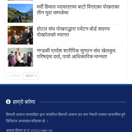
मर्दी हिमाल पदयात्रामा बाटाे विराएका पाेखराका
तीन युवा सम्पर्कमा
होटल संघ पोखराद्धारा पर्यटन बोर्ड सदस्य
पोखरेलको स्वागत
गण्डकी प्रदेश शारीरिक सुगठन संघ खेलकुद
परिषद्मा दर्ता, पायाे आधिकारिक मान्यता
PREV
NEXT
हाम्रो बारेमा
हिमाली आवाज साप्ताहिक द्वारा संचालित हिमाली आवाज डट कम नेपाली भाषामा प्रकाशित हुने
डिजिटल अनलाइन पत्रिका हो ।
सूचना विभाग द.नं.:२२९८/०७७–७८