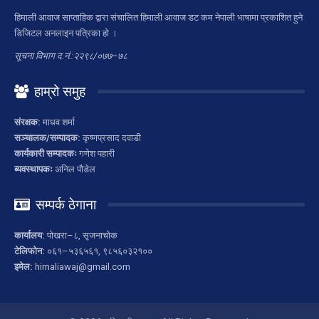
हिमाली आवाज साप्ताहिक द्वारा संचालित हिमाली आवाज डट कम नेपाली भाषामा प्रकाशित हुने
डिजिटल अनलाइन पत्रिका हो ।
सूचना विभाग द.नं.:२२९८/०७७–७८
हाम्रो समुह
संरक्षक:
माधव शर्मा
सञ्चालक/सम्पादक:
कृष्णप्रसाद दवाडी
कार्यकारी सम्पादकः
गणेश पहारी
ब्यवस्थापकः
अनिल पौडेल
सम्पर्क ठेगाना
कार्यालय:
पोखरा–८, सृजनाचोक
टेलिफोन:
०६१–५३६५६१, ९८५६०३२१००
इमेल:
himaliawaj@gmail.com