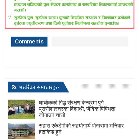
Comments
भर्खरैका समाचारहरु
घाचोकको गिद्ध संरक्षण केन्द्रमा पुगे
प्राणीशास्त्रका विद्यार्थी, जैविक विविधता
जोगाउन चासो
सहारा एकेडेमीको सहयोगार्थ पोखरामा शनिबार
हाइकिङ हुने