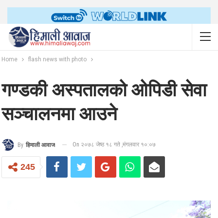
Home
flash news with photo
गण्डकी अस्पतालको ओपिडी सेवा
सञ्चालनमा आउने
On २०७८ जेष्ठ १८ गते ,मंगलवार १०:०७
By
हिमाली आवाज
245