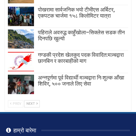
पोखरामा सार्वजनिक भयो टीभीएस अर्बिटर,
एकपटक चार्जमा १५८ किलोमिटर यात्रा
पहिराले अवरुद्ध काहुँखोला–सिक्लेस सडक तीन
दिनपछि खुल्यो
गण्डकी प्रदेश खेलकुद पदक विवादित:मञ्चद्वारा
छानबिन र कारबाहीको माग
अन्नपूर्णमा पूर्व विद्यार्थी मञ्चद्वारा निःशुल्क आँखा
शिविर, ५०० जनाले लिए सेवा
PREV
NEXT
हाम्रो बारेमा